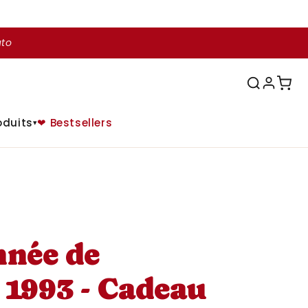
uto
oduits
❤ Bestsellers
▾
nnée de
 1993 - Cadeau