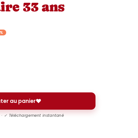
ire 33 ans
8%
ter au panier
l · ✓ Téléchargement instantané