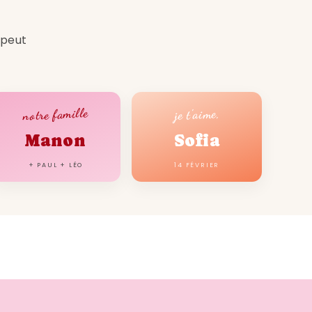
 de l'affiche année de
 peut
iat
notre famille
je t'aime,
rs de notre affiche année de
Manon
Sofia
ossibilité de télécharger l'affiche
+ PAUL + LÉO
14 FÉVRIER
ez pas à attendre la livraison, ce
cadeaux de dernière minute.
bles
aissance de 1993 est disponible en