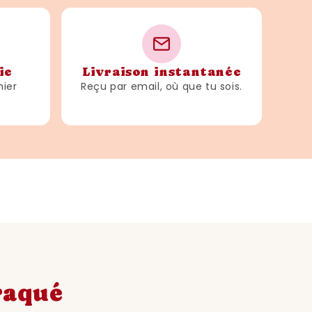
ons spéciales
'anniversaire parfait pour les 31 ans,
ie
Livraison instantanée
ment être offerte pour d'autres
hier
Reçu par email, où que tu sois.
e les anniversaires de mariage, les
me comme cadeau de pendaison de
que vous avez pris le temps de
i et personnalisé.
reux cadeaux qui peuvent être
nnée de naissance de 1993 est un
craqué
eut être conservée et admirée