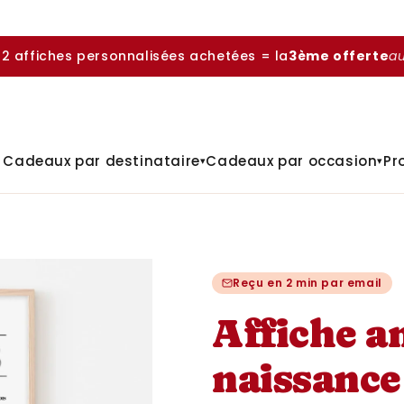
 2 affiches personnalisées achetées = la
3ème offerte
a

Cadeaux par destinataire
Cadeaux par occasion
Pr
▾
▾
Reçu en 2 min par email
Affiche a
naissance