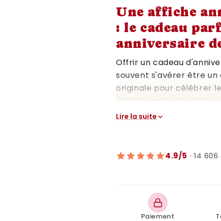
Une affiche an
: le cadeau par
anniversaire d
Offrir un cadeau d'anniver
souvent s'avérer être un 
originale pour célébrer l
affiche année de naissan
être le cadeau idéal. Cet
Lire la suite
de journal de l'année 199
exceptionnel et comment 
téléchargée immédiateme
4.9/5
· 14 606 
formats.
Pourquoi choisir une
de 1993 pour un anni
Les anniversaires marqua
Paiement
T