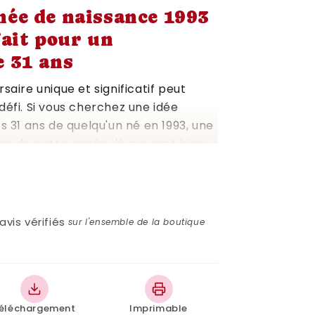
née de naissance 1993
fait pour un
e 31 ans
saire unique et significatif peut
défi. Si vous cherchez une idée
es 31 ans de quelqu'un né en 1993, une
ce de cette année-là pourrait bien
 article explore pourquoi une affiche
3 est un choix de cadeau
elle peut être personnalisée et
nt pour s'adapter à tous les
avis vérifiés
sur l'ensemble de la boutique
 affiche année de naissance
versaire de 31 ans
nt des étapes importantes de la vie
éléchargement
Imprimable