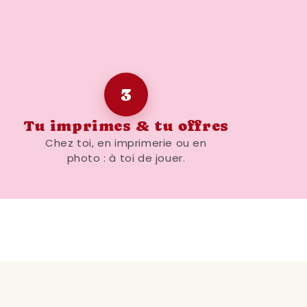
t être facilement adaptée à d'autres
A3 et A2. Cela vous permet de choisir
mieux à votre espace ou à celui de la
rez. Que ce soit pour l'accrocher
 ou une chambre, vous trouverez le
3
e situation.
Tu imprimes & tu offres
Chez toi, en imprimerie ou en
photo : à toi de jouer.
on exceptionnelle
es pour être imprimées avec une
tails sont nets et les couleurs vives,
élément de l'affiche est clairement
 vous choisissiez de l'imprimer chez
 service professionnel, vous pouvez
era à la hauteur de vos attentes.