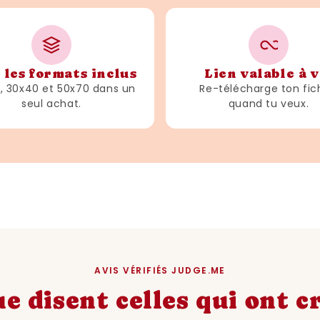
Cadeau pour des occasi
En plus d'être un cadeau d
 les formats inclus
Lien valable à v
cette affiche peut égale
3, 30x40 et 50x70 dans un
Re-télécharge ton fic
occasions spéciales comm
seul achat.
quand tu veux.
fêtes de famille ou mê
crémaillère. Elle montre 
choisir un cadeau réfléch
Souvenir durable
AVIS VÉRIFIÉS JUDGE.ME
Contrairement à de nomb
éphémères, une affiche a
e disent celles qui ont 
souvenir durable. Elle p