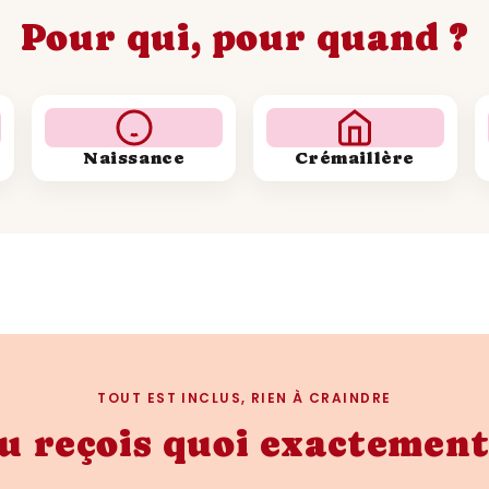
Pour qui, pour quand ?
Comment utiliser et 
de naissance de 1993
Naissance
Crémaillère
Décoration intérieure
Une affiche année de nai
un cadeau; c'est aussi un
Elle peut ajouter une tou
n'importe quelle pièce. P
attire l'attention et susc
TOUT EST INCLUS, RIEN À CRAINDRE
rappelant des souvenirs 
u reçois quoi exactement