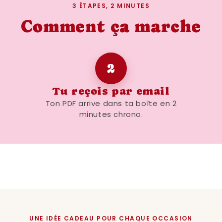
3 ÉTAPES, 2 MINUTES
format A4, mais elle peu
formats tels que A6, A5, 
Comment ça marche
la taille qui convient le 
personne à qui vous l'off
dans un bureau, un salon
2
format parfait pour chaqu
Tu reçois par email
Ton PDF arrive dans ta boîte en 2
minutes chrono.
Une qualité d'impressi
Nos affiches sont conçu
qualité supérieure. Les dé
garantissant que chaque 
visible et attrayant. Que
vous ou de passer par un
être sûr que le résultat s
UNE IDÉE CADEAU POUR CHAQUE OCCASION