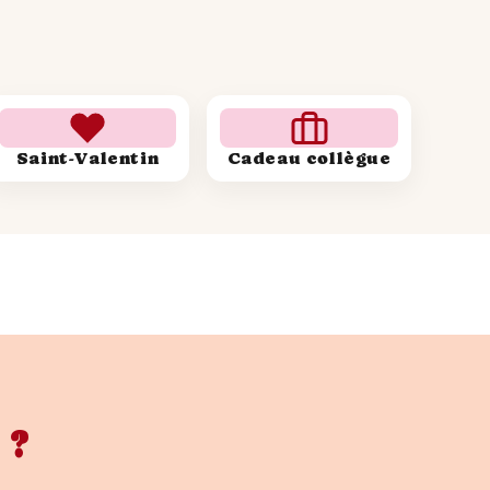
afficher votre affiche année
Saint-Valentin
Cadeau collègue
ssance de 1993 n'est pas seulement
 excellent élément de décoration.
che vintage et personnelle à
lacée dans un cadre élégant, elle
ite des conversations, tout en
précieux.
 ?