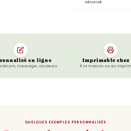
sécurisé
sont souvent célébrés av
signification particulière.
une affiche année de nai
nostalgique dans le passé
marquée par des événemen
personnels importants.
sonnalisé en ligne
Imprimable chez 
Les affiches de naissance
 prénom, message, couleurs.
À la maison ou en imprim
de l'année de naissance d
souvent des faits marquan
films et des chansons qui
informations sur les prix
plongée dans le passé cr
le cadeau non seulement 
QUELQUES EXEMPLES PERSONNALISÉS