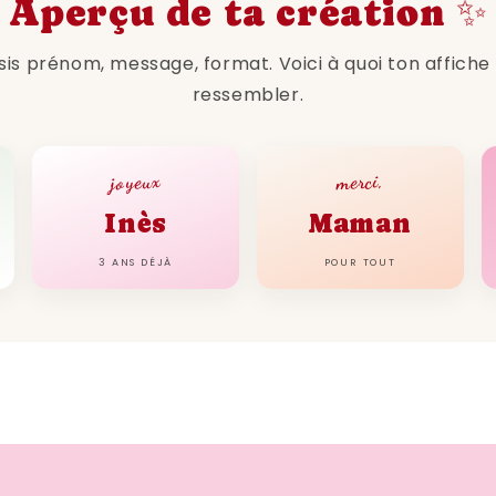
Aperçu de ta création ✨
Les caractéristiques
naissance de 1993
sis prénom, message, format. Voici à quoi ton affiche
ressembler.
Téléchargement imméd
joyeux
merci,
L'un des avantages majeu
Inès
Maman
naissance de 1993 est la p
3 ANS DÉJÀ
POUR TOUT
immédiatement. Vous n'av
qui est parfait pour les 
Divers formats disponi
Notre affiche année de n