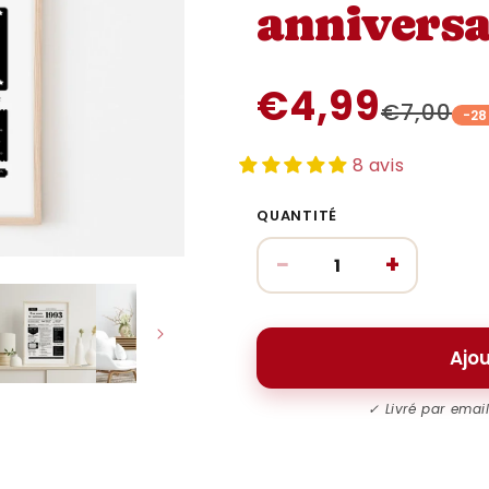
anniversa
€4,99
€7,00
-2
8 avis
QUANTITÉ
−
+
Ajou
✓ Livré par emai