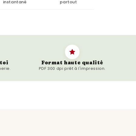
instantané
partout
ec des cadeaux qui ont une
 Pour quelqu'un qui fête ses 31 ans,
ssance de 1993 offre un voyage
. Elle permet de revisiter une année
ts historiques, culturels et
toi
Format haute qualité
 sont conçues pour refléter l'esprit
erie.
PDF 300 dpi prêt à l'impression.
e la personne. Elles incluent
ts, des nouvelles populaires, des
 étaient à la mode, ainsi que des
 et les tendances de l'époque. Cette
ée un lien émotionnel fort, rendant
unique mais aussi touchant.