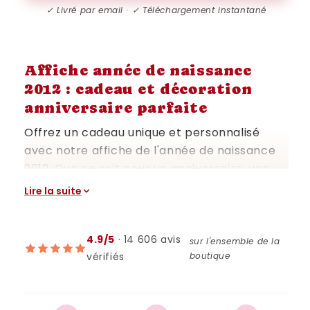
✓ Livré par email · ✓ Téléchargement instantané
Affiche année de naissance
2012 : cadeau et décoration
anniversaire parfaite
Offrez un cadeau unique et personnalisé
avec notre affiche de l'année de naissance
2012. Que ce soit pour un anniversaire, une
décoration de fête ou simplement pour se
Lire la suite
remémorer les événements marquants de
cette année, cette affiche est idéale. Avec
son format A4, elle est facilement adaptable
4.9/5
· 14 606 avis
sur l'ensemble de la
vérifiés
boutique
en formats A6, A5, A3, A2, selon vos besoins
et vos envies.
Souvenir mémorable avec une