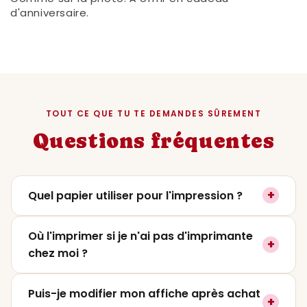
d'anniversaire.
TOUT CE QUE TU TE DEMANDES SÛREMENT
Questions fréquentes
+
Quel papier utiliser pour l'impression ?
On recommande un papier mat ou satiné
Où l'imprimer si je n'ai pas d'imprimante
+
entre
200 et 250g
pour un rendu premium. Le
chez moi ?
papier photo lustré fonctionne aussi très
bien si tu veux plus de contraste. Évite le
Tu peux l'imprimer dans
n'importe quelle
Puis-je modifier mon affiche après achat
papier classique 80g qui ne rendra pas
+