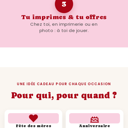
3
flexibilité d'utilisation, elle s'adapte à toutes
vos envies et besoins. N'attendez plus,
Tu imprimes & tu offres
procurez-vous cette affiche unique et faites
Chez toi, en imprimerie ou en
revivre les souvenirs de 2012 à travers une
photo : à toi de jouer.
décoration historique et personnalisée.
UNE IDÉE CADEAU POUR CHAQUE OCCASION
Pour qui, pour quand ?
Fête des mères
Anniversaire