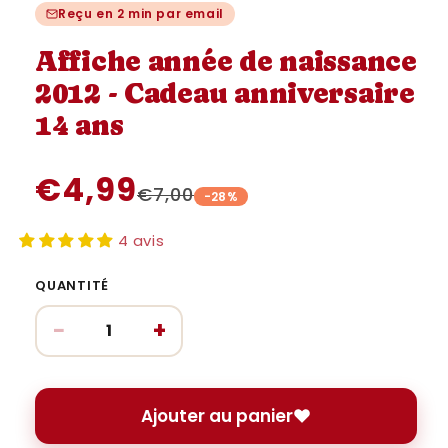
une
une
u
Reçu en 2 min par email
fenêtre
fenêtre
fe
modale
modale
m
Affiche année de naissance
2012 - Cadeau anniversaire
14 ans
€4,99
€7,00
-28%
4 avis
QUANTITÉ
−
+
Ajouter au panier