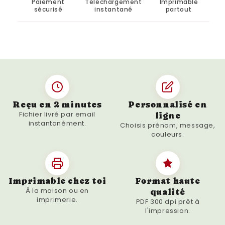
Paiement
Téléchargement
Imprimable
sécurisé
instantané
partout
unique à un amateur de cuisine, notre poster
"Bon Appétit Affiche Rouge" est le choix idéal.
Disponible en différentes tailles pour
s'adapter à votre espace, cet art mural est
un moyen simple et élégant de montrer
votre passion pour la cuisine. Achetez
maintenant et transformez votre cuisine
avec notre affiche chic et moderne!
Reçu en 2 minutes
Personnalisé en
Fichier livré par email
ligne
instantanément.
Choisis prénom, message,
couleurs.
Imprimable chez toi
Format haute
À la maison ou en
qualité
imprimerie.
PDF 300 dpi prêt à
l'impression.