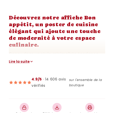
Découvrez notre affiche Bon
appétit, un poster de cuisine
élégant qui ajoute une touche
de modernité à votre espace
culinaire.
Conçu dans un style minimaliste tendance,
cet art mural s'intègre parfaitement dans
Lire la suite
tout type de décoration intérieure. L'affiche
présente le texte "Bon Appétit" en lettres
4.9/5
· 14 606 avis
audacieuses sur un fond rouge vif, créant un
sur l'ensemble de la
vérifiés
boutique
contraste saisissant qui attire le regard.
Imprimé sur du papier de haute qualité, cet
art mural est durable et facile à encadrer.
Que vous souhaitiez ajouter une touche de
couleur à votre cuisine ou offrir un cadeau