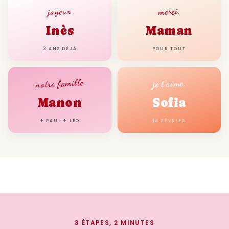
joyeux
merci,
Inès
Maman
3 ANS DÉJÀ
POUR TOUT
notre famille
je t'aime,
Manon
Sofia
+ PAUL + LÉO
14 FÉVRIER
3 ÉTAPES, 2 MINUTES