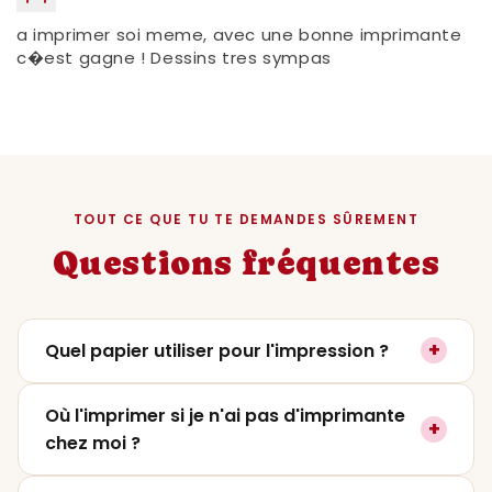
a imprimer soi meme, avec une bonne imprimante
c�est gagne ! Dessins tres sympas
TOUT CE QUE TU TE DEMANDES SÛREMENT
Questions fréquentes
+
Quel papier utiliser pour l'impression ?
On recommande un papier mat ou satiné
Où l'imprimer si je n'ai pas d'imprimante
+
entre
200 et 250g
pour un rendu premium. Le
chez moi ?
papier photo lustré fonctionne aussi très
bien si tu veux plus de contraste. Évite le