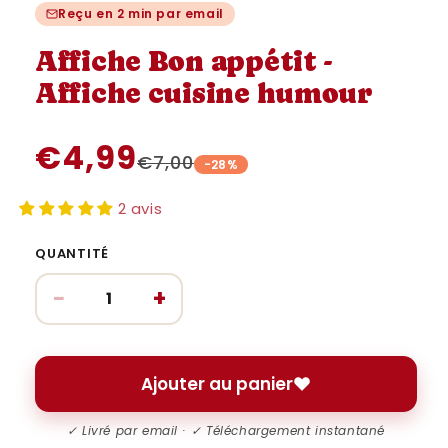
une
une
u
Reçu en 2 min par email
fenêtre
fenêtre
fe
modale
modale
m
Affiche Bon appétit -
Affiche cuisine humour
€4,99
€7,00
-28%
2 avis
QUANTITÉ
−
+
Ajouter au panier
✓ Livré par email · ✓ Téléchargement instantané