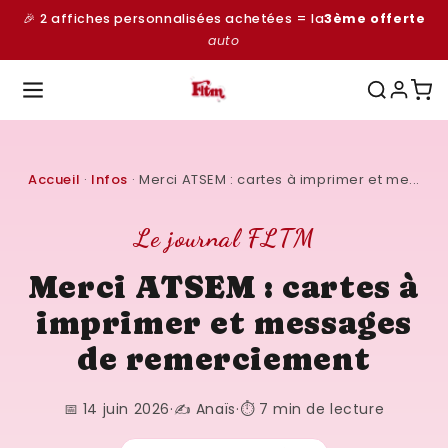
et
🎉 2 affiches personnalisées achetées = la
3ème offerte
passer
au
auto
contenu
Accueil
·
Infos
·
Merci ATSEM : cartes à imprimer et me...
Le journal FLTM
Merci ATSEM : cartes à
imprimer et messages
de remerciement
📅 14 juin 2026
·
✍️ Anaïs
·
⏱️ 7 min de lecture