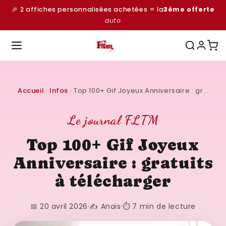
et
🎉 2 affiches personnalisées achetées = la
3ème offerte
passer
au
auto
contenu
Accueil
·
Infos
·
Top 100+ Gif Joyeux Anniversaire : gr...
Le journal FLTM
Top 100+ Gif Joyeux
Anniversaire : gratuits
à télécharger
📅 20 avril 2026
·
✍️ Anaïs
·
⏱️ 7 min de lecture