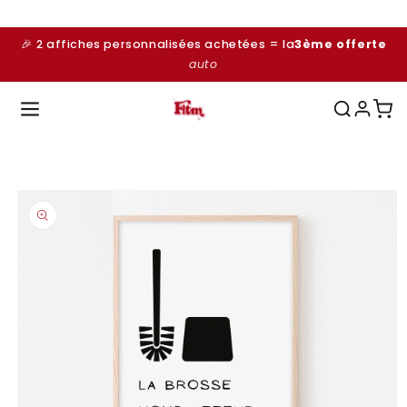
et
passer
au
🎉 2 affiches personnalisées achetées = la
3ème offerte
contenu
auto
Passer aux
informations
produits