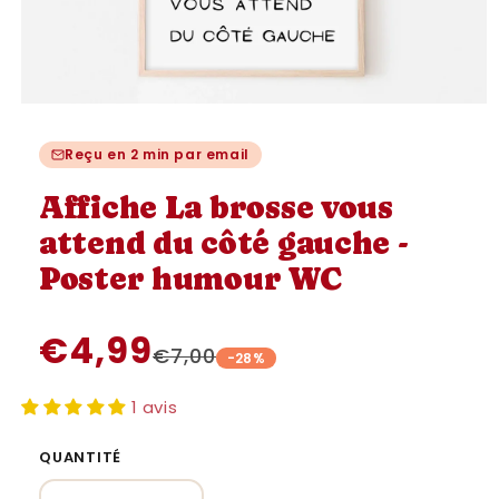
Ouvrir
le
média
Reçu en 2 min par email
1
dans
une
Affiche La brosse vous
fenêtre
modale
attend du côté gauche -
Poster humour WC
€4,99
€7,00
-28%
1 avis
QUANTITÉ