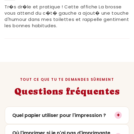
Tr�s dr�le et pratique ! Cette affiche La brosse
vous attend du c�t� gauche a ajout� une touche
d'humour dans mes toilettes et rappelle gentiment
les bonnes habitudes.
TOUT CE QUE TU TE DEMANDES SÛREMENT
Questions fréquentes
+
Quel papier utiliser pour l'impression ?
On recommande un papier mat ou satiné
Où l'imprimer si je n'ai pas d'imprimante