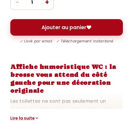
−
+
Ajouter au panier
✓ Livré par email · ✓ Téléchargement instantané
Affiche humoristique WC : la
brosse vous attend du côté
gauche pour une décoration
originale
Les toilettes ne sont pas seulement un
espace fonctionnel de votre maison, elles
peuvent aussi être un lieu où l'humour et la
Lire la suite
créativité s'expriment. L'affiche humoristique
La brosse vous attend du côté gauche est