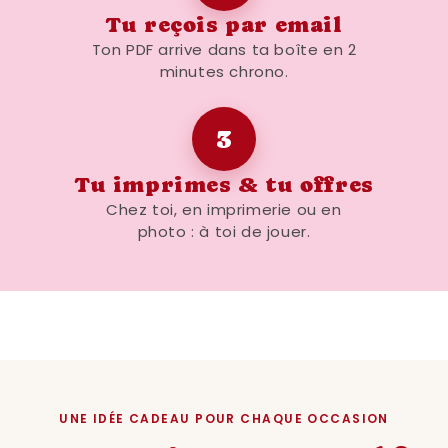
des accessoires de toilette amusants.
Tu reçois par email
L'objectif est de créer une ambiance
Ton PDF arrive dans ta boîte en 2
cohérente et joyeuse, où chaque détail
minutes chrono.
contribue à l'atmosphère générale de la
pièce.
3
Liste à puce avec les caractéristiques du
Tu imprimes & tu offres
produit :
Chez toi, en imprimerie ou en
Affiche humoristique pour la décoration
photo : à toi de jouer.
des toilettes
Téléchargement numérique immédiat
après achat
Format A4 adaptable en A6, A5, A3, A2
Imprimable à domicile
Idéal pour ajouter une touche de fun et
UNE IDÉE CADEAU POUR CHAQUE OCCASION
d'originalité