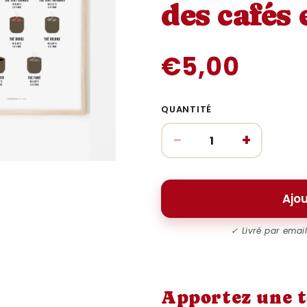
des cafés 
€5,00
QUANTITÉ
−
+
Ajou
✓ Livré par emai
Apportez une t