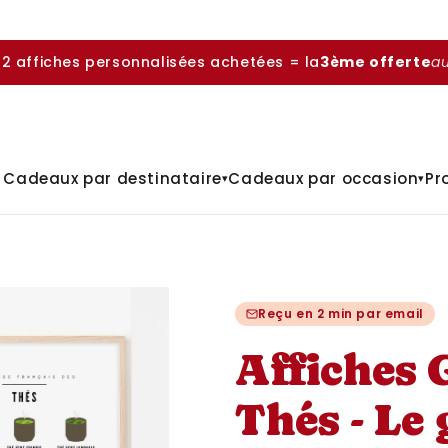
 2 affiches personnalisées achetées = la
3ème offerte
a

Cadeaux par destinataire
Cadeaux par occasion
Pr
▾
▾
Reçu en 2 min par email
Affiches 
Thés - Le 