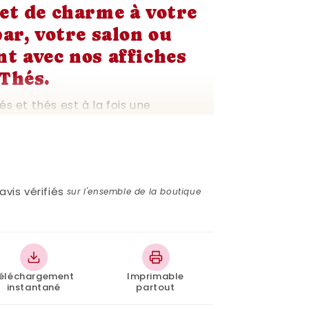
 et de charme à votre
bar, votre salon ou
nt avec nos affiches
 Thés.
s et thés est à la fois une
te et une source d'informations
 amateurs de boissons chaudes.
 et Thés sont conçues avec soin pour
fait de style et de fonctionnalité.
avis vérifiés
sur l'ensemble de la boutique
ction raffinée des meilleurs cafés et
e d'illustrations délicates qui
 boisson. Imprimez-les chez vous et
eureuse et accueillante dans votre
éléchargement
Imprimable
instantané
partout
ulement esthétiquement plaisantes,