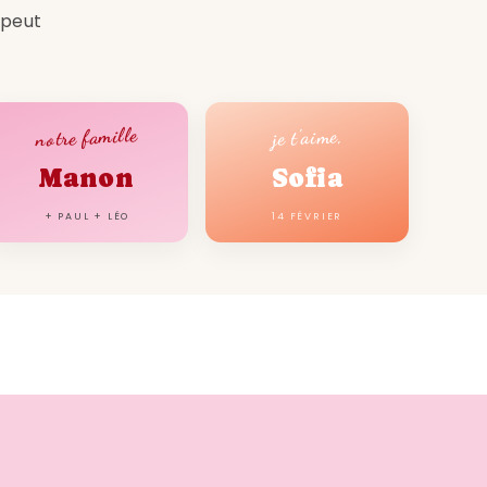
uelqu'un une expérience gustative et
 peut
notre famille
je t'aime,
Manon
Sofia
+ PAUL + LÉO
14 FÉVRIER