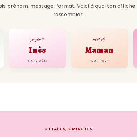
offrez-vous ou offrez à q
sis prénom, message, format. Voici à quoi ton affiche
visuelle unique.
ressembler.
joyeux
merci,
Inès
Maman
3 ANS DÉJÀ
POUR TOUT
3 ÉTAPES, 2 MINUTES