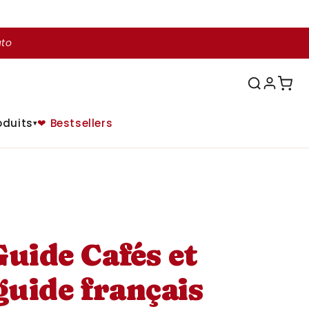
uto
oduits
❤ Bestsellers
▾
Guide Cafés et
guide français