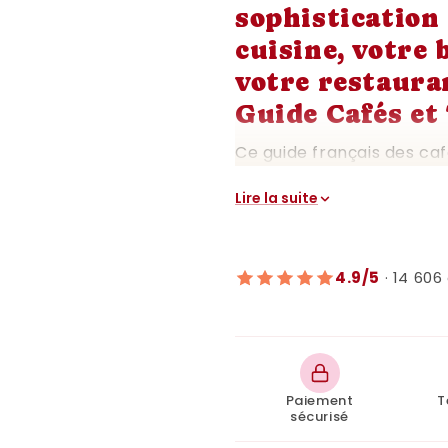
sophistication
cuisine, votre 
votre restaura
Guide Cafés et
Ce guide français des café
décoration murale élégan
Lire la suite
précieuses pour tous les
Nos affiches Guide Cafés
vous offrir un mélange par
4.9/5
· 14 606 
Elles présentent une séle
thés français, accompagné
mettent en valeur chaque
créez une ambiance chal
espace.
Paiement
T
sécurisé
Ces affiches sont non se