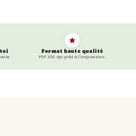
t informatives. Chaque boisson est
 description, de conseils de
tion, ainsi que d'indications sur
istiques spécifiques de chaque café ou
our découvrir de nouvelles saveurs et
s sur l'univers des boissons chaudes.
toi
Format haute qualité
r de café ou de thé, un
erie.
PDF 300 dpi prêt à l'impression.
erie ou tout simplement quelqu'un qui
ation, ces affiches Guide Cafés et
it. Elles conviennent également
unique pour les amis, la famille ou
 par les boissons chaudes.
nos affiches Guide Cafés et Thés et
avira les sens et éveillera la
ur ajouter une touche de
space personnel ou professionnel, et