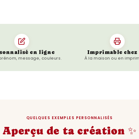
mais elles sont égalemen
accompagnée d'une brève
préparation et de dégusta
l'origine et les caractér
thé. C'est l'outil idéal p
enrichir vos connaissance
sonnalisé en ligne
Imprimable chez 
Que vous soyez un amateu
 prénom, message, couleurs.
À la maison ou en imprim
professionnel de l'hôtell
apprécie une belle décor
Thés sont un choix parfa
comme cadeau élégant et 
les collègues passionnés
Imprimez dès maintenant 
QUELQUES EXEMPLES PERSONNALISÉS
créez une décoration qui r
curiosité. Utilisez-les po
Aperçu de ta création ✨
sophistication à votre e