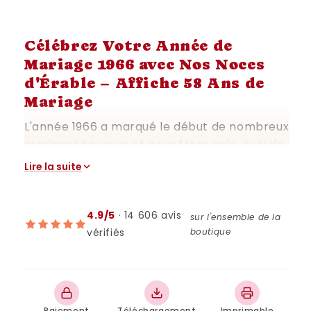
Célébrez Votre Année de
Mariage 1966 avec Nos Noces
d'Érable – Affiche 58 Ans de
Mariage
L'année 1966 a marqué le début de nombreux
mariages heureux et pour fêter cela, quoi de
mieux qu'une élégante affiche
Lire la suite
commémorative de vos noces d'érable ?
Cette affiche digitale est une magnifique
4.9/5
· 14 606 avis
façon de célébrer 58 ans de mariage,
sur l'ensemble de la
vérifiés
boutique
symbolisant la solidité et la beauté de votre
union, tout comme l'érable, un arbre robuste
et majestueux.
Une Affiche Élégante pour un
Paiement
Téléchargement
Imprimable