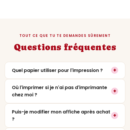
TOUT CE QUE TU TE DEMANDES SÛREMENT
Questions fréquentes
+
Quel papier utiliser pour l'impression ?
On recommande un papier mat ou satiné
Où l'imprimer si je n'ai pas d'imprimante
+
entre
200 et 250g
pour un rendu premium. Le
chez moi ?
papier photo lustré fonctionne aussi très
bien si tu veux plus de contraste. Évite le
Tu peux l'imprimer dans
n'importe quelle
Puis-je modifier mon affiche après achat
papier classique 80g qui ne rendra pas
+
imprimerie
(Pixum, CEWE, Photoweb,
?
justice aux couleurs.
Vistaprint) ou directement dans un magasin