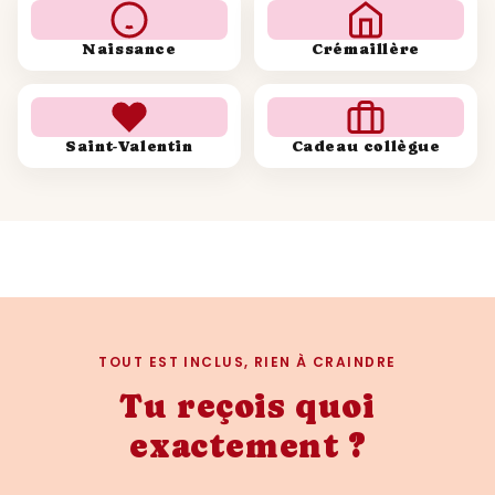
commun, et un héritage à transmettre aux
générations futures. Invitez l'histoire et la
Naissance
Crémaillère
beauté dans votre foyer avec notre affiche
dédiée à célébrer et commémorer votre
union remarquable.
Saint-Valentin
Cadeau collègue
TOUT EST INCLUS, RIEN À CRAINDRE
Tu reçois quoi
exactement ?