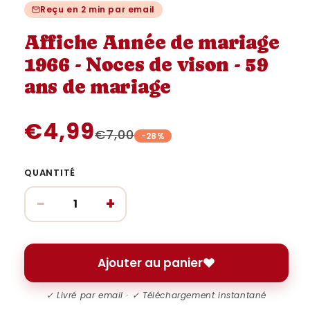
une
une
u
Reçu en 2 min par email
fenêtre
fenêtre
fe
modale
modale
m
Affiche Année de mariage
1966 - Noces de vison - 59
ans de mariage
€4,99
€7,00
-28%
QUANTITÉ
−
+
Ajouter au panier
✓ Livré par email · ✓ Téléchargement instantané