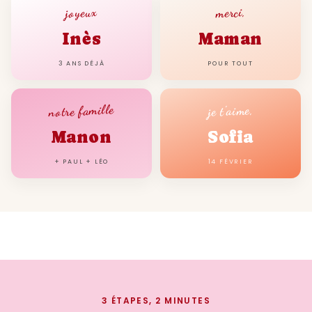
élégant de renforcer les liens et de se
joyeux
merci,
remémorer ensemble les joyeux moments
Inès
Maman
de l'année 1966.
3 ANS DÉJÀ
POUR TOUT
Durabilité et Écologie : Une Priorité
Nous nous engageons à respecter
notre famille
je t'aime,
l'environnement. Nos affiches sont conçues
pour être téléchargées et imprimées selon
Manon
Sofia
vos besoins, réduisant ainsi l'impact
+ PAUL + LÉO
14 FÉVRIER
écologique lié à la production et à la livraison
de produits physiques. En choisissant une
affiche numérique, vous contribuez à la
préservation de notre planète tout en
célébrant votre longue histoire d'amour.
Comment Utiliser Votre Affiche
Numérique ?
3 ÉTAPES, 2 MINUTES