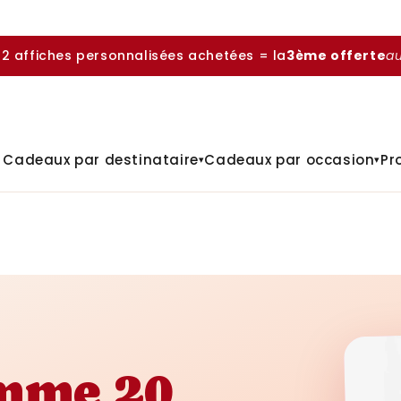
 2 affiches personnalisées achetées = la
3ème offerte
a

Cadeaux par destinataire
Cadeaux par occasion
Pr
▾
▾
emme 20