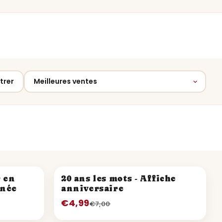
ltrer
PROMO
r en
20 ans les mots - Affiche
nnée
anniversaire
€4,99
€7,00