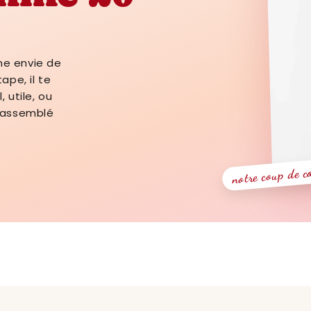
ne envie de
ape, il te
 utile, ou
 rassemblé
notre coup de 