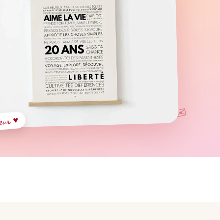
✉
cœur ♥