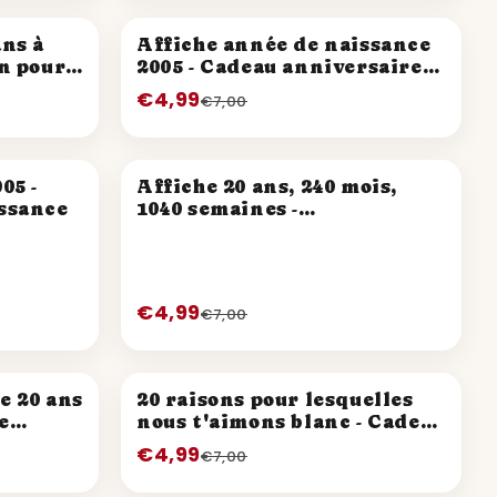
PROMO
ans à
Affiche année de naissance
un pour
2005 - Cadeau anniversaire
le
21 ans
€4,99
€7,00
PROMO
05 -
Affiche 20 ans, 240 mois,
issance
1040 semaines -
Anniversaire 20 ans
€4,99
€7,00
PROMO
e 20 ans
20 raisons pour lesquelles
e
nous t'aimons blanc - Cadeau
anniversaire 20 ans
€4,99
€7,00