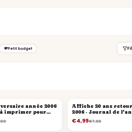
Fi
💸
Petit budget
PROMO
versaire année 2006
Affiche 20 ans retou
x à imprimer pour
2006 - Journal de l'a
 20 ans
€4,99
,00
€7,00