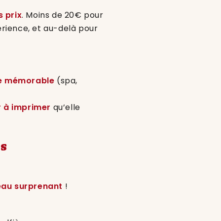
s prix
. Moins de 20€ pour
rience, et au-delà pour
e mémorable
(spa,
r à imprimer
qu’elle
es
au surprenant
!