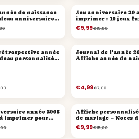
PROMO
année de naissance
Jeu anniversaire 20 
adeau anniversaire
imprimer : 10 jeux f
une soirée inoubliab
€9,99
,00
€15,00
PROMO
rétrospective année
Journal de l'année 20
adeau personnalisé
Affiche année de na
€4,99
,00
€7,00
PROMO
versaire année 2005
Affiche personnalisé
x à imprimer pour
de mariage – Noces d
 21 ans
Porcelaine
€9,99
,00
€15,00