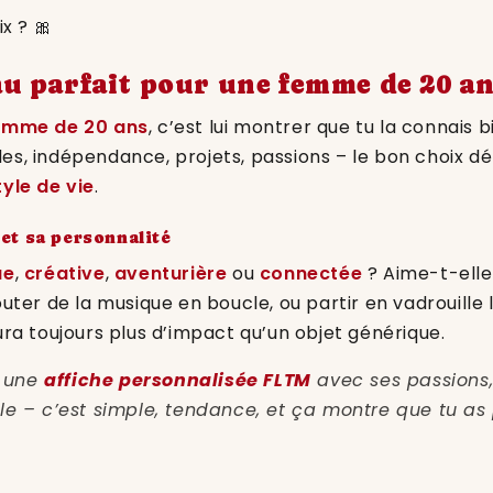
x ? 🎀
u parfait pour une femme de 20 ans
emme de 20 ans
, c’est lui montrer que tu la connais 
es, indépendance, projets, passions – le bon choix d
yle de vie
.
et sa personnalité
ue
,
créative
,
aventurière
ou
connectée
? Aime-t-elle 
outer de la musique en boucle, ou partir en vadrouill
ra toujours plus d’impact qu’un objet générique.
: une
affiche personnalisée FLTM
avec ses passions
arle – c’est simple, tendance, et ça montre que tu as