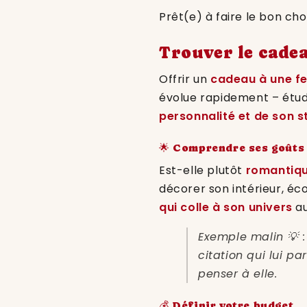
Prêt(e) à faire le bon choi
Trouver le cadea
Offrir un
cadeau à une f
évolue rapidement – étud
personnalité et de son st
🌟 Comprendre ses goûts 
Est-elle plutôt
romantiq
décorer son intérieur, éc
qui colle à son univers
au
Exemple malin 💡 
citation qui lui p
penser à elle.
💰 Définir votre budget