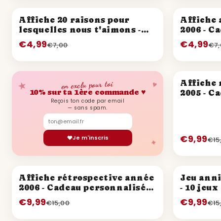
PROMO
PROMO
Affiche 20 raisons pour
Affiche 
lesquelles nous t'aimons -
2006 - C
Livre d'or 20 ans
20 ans
€4,99
€4,99
€7,00
€7
PROMO
Affiche 
★
♥
en exclu pour toi
10% sur ta 1ère commande ♥
2005 - C
Reçois ton code par email
21 ans
— sans spam.
€9,99
Je m'inscris
€15
✦
PROMO
PROMO
Affiche rétrospective année
Jeu anni
2006 - Cadeau personnalisé
- 10 jeu
20 ans
fêter les
€9,99
€9,99
€15,00
€15