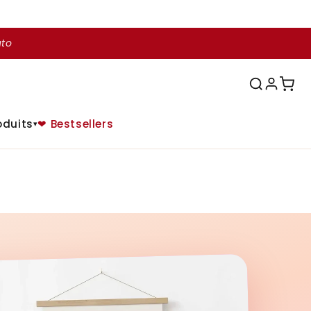
uto
oduits
❤ Bestsellers
▾
♥