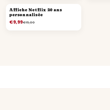
PROMO
Affiche Netflix 20 ans
personnalisée
€9,99
€15,00