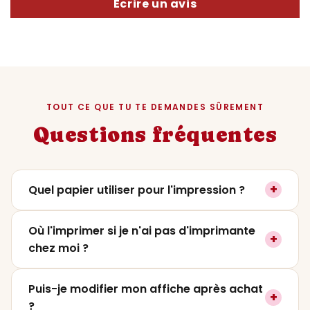
Écrire un avis
TOUT CE QUE TU TE DEMANDES SÛREMENT
Questions fréquentes
+
Quel papier utiliser pour l'impression ?
On recommande un papier mat ou satiné
Où l'imprimer si je n'ai pas d'imprimante
+
entre
200 et 250g
pour un rendu premium. Le
chez moi ?
papier photo lustré fonctionne aussi très
bien si tu veux plus de contraste. Évite le
Tu peux l'imprimer dans
n'importe quelle
Puis-je modifier mon affiche après achat
papier classique 80g qui ne rendra pas
+
imprimerie
(Pixum, CEWE, Photoweb,
?