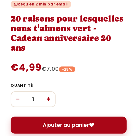
une
une
u
Reçu en 2 min par email
fenêtre
fenêtre
fe
modale
modale
m
20 raisons pour lesquelles
nous t'aimons vert -
Cadeau anniversaire 20
ans
€4,99
€7,00
-28%
QUANTITÉ
−
+
Ajouter au panier