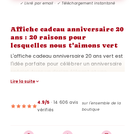
✓ Livré par email · ✓ Téléchargement instantané
Affiche cadeau anniversaire 20
ans : 20 raisons pour
lesquelles nous t'aimons vert
L'affiche cadeau anniversaire 20 ans vert est
l'idée parfaite pour célébrer un anniversaire
spécial. Avec un design élégant et une
couleur vert apaisante, cette affiche est un
Lire la suite
souvenir unique qui apportera une touche de
personnalisation à votre fête. Offrez un
cadeau qui restera gravé dans les mémoires
4.9/5
· 14 606 avis
sur l'ensemble de la
vérifiés
boutique
grâce à cette affiche numérique à
télécharger et imprimer immédiatement.
Adaptable à plusieurs formats, cette affiche
est non seulement belle mais aussi pratique.