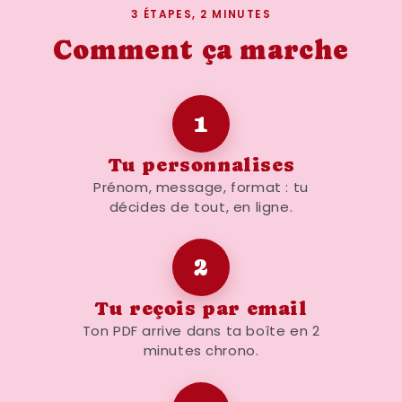
3 ÉTAPES, 2 MINUTES
caractéristiques de l'affiche cadeau
anniversaire 20 ans vert
Comment ça marche
Affiche numérique à télécharger
immédiatement
1
Couleur : vert
Format : adaptable en A6, A5, A4, A3, A2
Tu personnalises
Non personnalisable
Prénom, message, format : tu
décides de tout, en ligne.
Idéale pour les décorations d'anniversaire
Facile à imprimer chez soi ou chez un
professionnel
2
Parfaite pour un cadeau d'anniversaire
Tu reçois par email
unique et mémorable
Ton PDF arrive dans ta boîte en 2
minutes chrono.
Pourquoi opter pour une affiche
cadeau anniversaire numérique ?