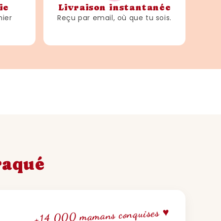
ie
Livraison instantanée
hier
Reçu par email, où que tu sois.
craqué
+14 000 mamans conquises ♥