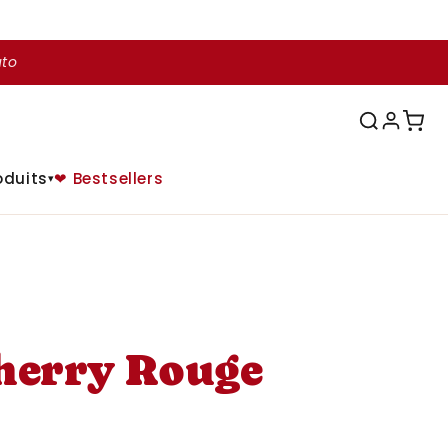
uto
oduits
❤ Bestsellers
▾
Cherry Rouge