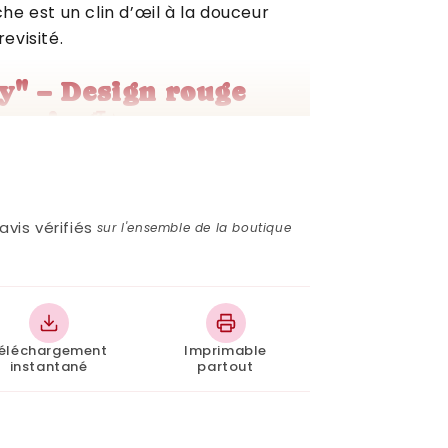
iche est un clin d’œil à la douceur
revisité.
y" – Design rouge
 pep’s 🍒✨
ré et son typographie rouge
ans en faire trop : un équilibre parfait
.
avis vérifiés
sur l'ensemble de la boutique
imprimer – Téléchargement
’affiche "Cherry" rouge cerise
éléchargement
Imprimable
instantané
partout
t affirmé
: Idéal pour dynamiser une
minine
: Douce mais pleine de