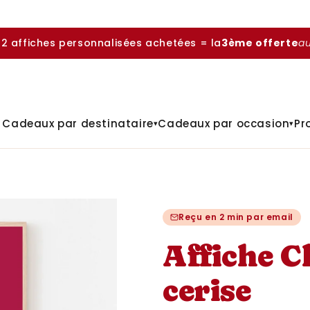
 2 affiches personnalisées achetées = la
3ème offerte
a

Cadeaux par destinataire
Cadeaux par occasion
Pr
▾
▾
Reçu en 2 min par email
Affiche 
cerise