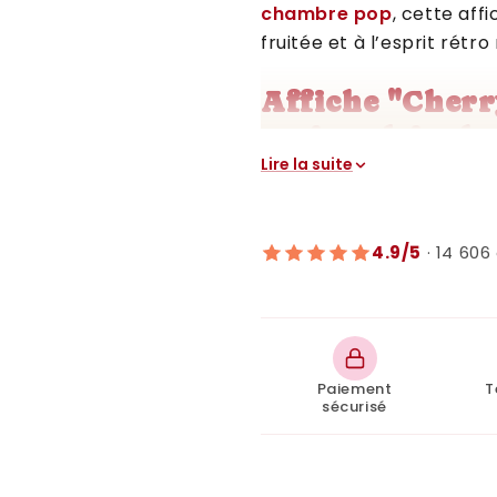
chambre pop
, cette aff
fruitée et à l’esprit rétro 
Affiche "Cherr
cerise plein de
Lire la suite
Avec son
fond rose poud
cerise
, elle attire l’œil s
entre punch et élégance
4.9/5
· 14 606 
📩
Produit numérique à 
immédiat après achat.
🍒
Pourquoi choisir l
?
Paiement
T
sécurisé
✔️
Un design tendance e
pièce en un clin d’œil.
✔️
Une touche pop et fé