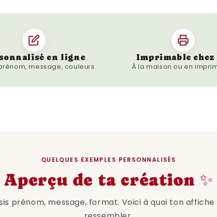
caractère.
✔️
Polyvalente
: Parfaite
affiches typographiques.
✔️
Format imprimable
: 
le rendu souhaité.
sonnalisé en ligne
Imprimable chez 
 prénom, message, couleurs.
À la maison ou en imprim
✔️
Disponible immédiat
après commande.
🖼️
Où l'afficher ?
✅
Dans une cuisine
: Pou
✅
Dans un salon ou une
attire le regard.
✅
Dans une entrée ou un
QUELQUES EXEMPLES PERSONNALISÉS
l’arrivée.
Aperçu de ta création ✨
✅
Dans un bureau
: Histo
sis prénom, message, format. Voici à quoi ton affiche
📌
Comment l’utilise
ressembler.