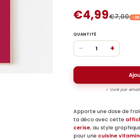
€4,99
€7,00
-2
QUANTITÉ
−
+
Ajou
✓ Livré par emai
Apporte une dose de fraî
ta déco avec cette
affi
cerise
, au style graphiqu
pour une
cuisine vitami