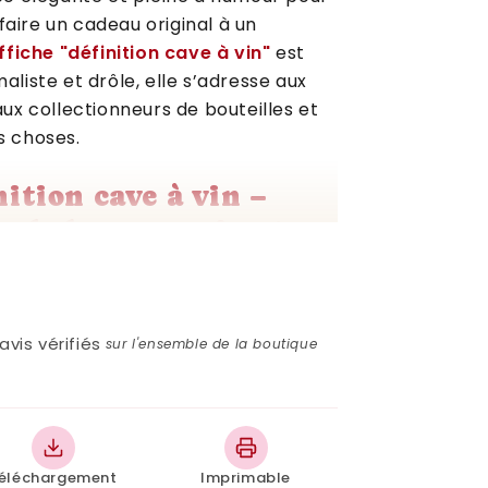
faire un cadeau original à un
ffiche "définition cave à vin"
est
maliste et drôle, elle s’adresse aux
ux collectionneurs de bouteilles et
 choses.
nition cave à vin –
rale humour vin et
le et pleine de sens
avis vérifiés
sur l'ensemble de la boutique
ère, avec un ton léger et raffiné, ce
e à vin. Voici ce qu’elle affiche :
éléchargement
Imprimable