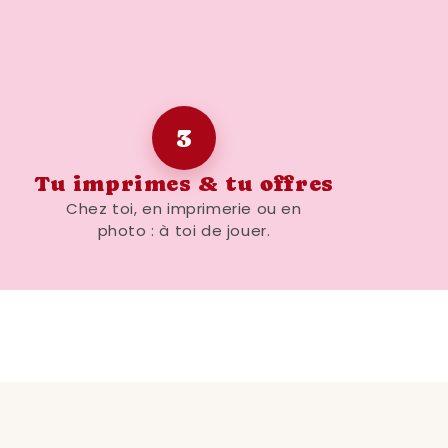
tu le télécharges immédiatement
daptable en A3, A5, A2...
3
é
: JPEG
Tu imprimes & tu offres
mprime-le autant de fois que tu veux
Chez toi, en imprimerie ou en
photo : à toi de jouer.
es les imprimantes ou services
’adorer
nce
affiné
ser un intérieur à ton image