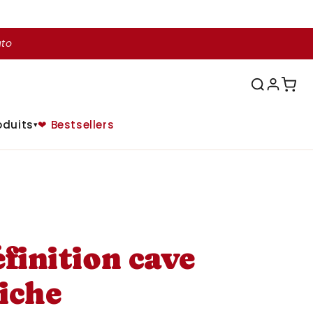
uto
oduits
❤ Bestsellers
▾
éfinition cave
fiche