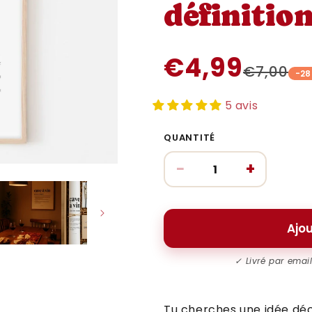
définiti
€4,99
€7,00
-2
5 avis
QUANTITÉ
−
+
Ajou
✓ Livré par emai
Tu cherches une idée dé