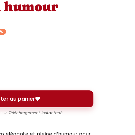
on humour
8%
ter au panier
l · ✓ Téléchargement instantané
co élégante et pleine d’humour pour