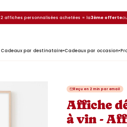
 2 affiches personnalisées achetées = la
3ème offerte
a

Cadeaux par destinataire
Cadeaux par occasion
Pr
▾
▾
Reçu en 2 min par email
Affiche d
à vin - Af