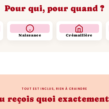
✔ Une touche d’esprit da
Pour qui, pour quand ?
✔ Une idée cadeau à la fo
📥 Téléchargement i
Une fois ta commande val
Naissance
Crémaillère
fichier dans ta boîte mail
encadrer, et décorer !
Ajoute une note de saveu
affiche cave à vin signé
les amateurs d’humour 
TOUT EST INCLUS, RIEN À CRAINDRE
u reçois quoi exactement