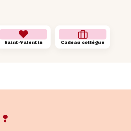
ns ta déco vin
is esthétique, accessible et originale
nstantané
idée, tu reçois automatiquement le
Saint-Valentin
Cadeau collègue
. Il ne te reste plus qu’à imprimer,
r à ton intérieur avec cette
e FLTM – pour les bons vivants et
élégant.
 ?