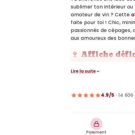
sublimer ton intérieur ou 
amateur de vin ? Cette
a
faite pour toi ! Chic, mini
passionnés de cépages, a
aux amoureux des bonnes
🍷 Affiche défi
Décoration mu
Lire la suite
œnologie
✨ Une définition drô
4.9/5
· 14 606 
Cette affiche met en lumi
lieu mythique qu’est la cav
Cave à vin
[oasis des cépages]
Paiement
T