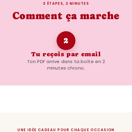
3 ÉTAPES, 2 MINUTES
📎 Détails pratiques
Comment ça marche
Produit numérique
: 
après achat
Formats inclus
: A4, a
2
Fichiers haute qualit
Tu reçois par email
Utilisation illimitée
: i
Ton PDF arrive dans ta boîte en 2
pour toi ou pour offrir
minutes chrono.
Compatible avec tout
d’impression
Cadre non inclus
❤️ Pourquoi tu vas l
✔ Design épuré et tenda
✔ Texte humoristique et r
✔ Parfait pour personnali
UNE IDÉE CADEAU POUR CHAQUE OCCASION