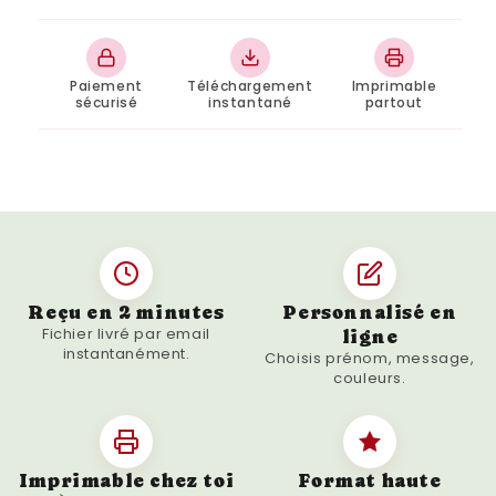
chevaux. Offrez une dose de sourire et d'inspiration à tout cavalier avec
cette affiche unique. Commandez dès maintenant pour un cadeau original
et apprécié par tous les amoureux de l'équitation !
Paiement
Téléchargement
Imprimable
sécurisé
instantané
partout
Reçu en 2 minutes
Personnalisé en
Fichier livré par email
ligne
instantanément.
Choisis prénom, message,
couleurs.
Imprimable chez toi
Format haute