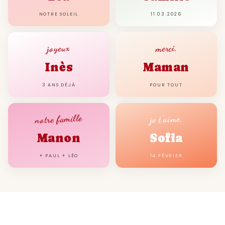
NOTRE SOLEIL
11.03.2026
joyeux
merci,
Inès
Maman
3 ANS DÉJÀ
POUR TOUT
notre famille
je t'aime,
Manon
Sofia
+ PAUL + LÉO
14 FÉVRIER