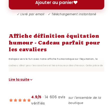
Ajouter au panier
✓ Livré par email · ✓ Téléchargement instantané
Affiche définition équitation
humour - Cadeau parfait pour
les cavaliers
Galopez vers le fun avec notre affiche humoristique sur l'équitation, le
cadeau idéal pour les cavaliers et les amoureux des chevaux. Cette pièce de
décoration murale est conçue pour apporter une touche d'humour et de
caractère à tout espace équestre. Que ce soit pour une écurie, un club
Lire la suite
d'équitation, ou simplement pour un passionné, cette affiche combine l'art
et l'humour pour célébrer la beauté et les défis de l'équitation. Imprimée sur
4.9/5
· 14 606 avis
sur l'ensemble de la
du papier de qualité supérieure, elle garantit une clarté d'image et une
vérifiés
boutique
vivacité des couleurs. Parfaite pour décorer une salle de séjour, un bureau
ou une chambre, elle est un rappel quotidien de la passion pour les