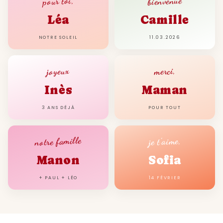
bienvenue
pour toi,
Léa
Camille
NOTRE SOLEIL
11.03.2026
joyeux
merci,
Inès
Maman
3 ANS DÉJÀ
POUR TOUT
notre famille
je t'aime,
Manon
Sofia
+ PAUL + LÉO
14 FÉVRIER