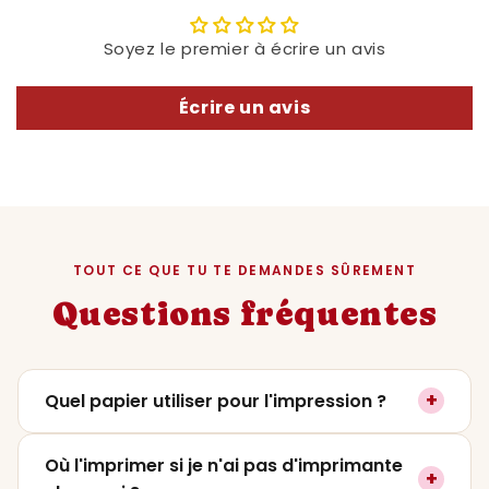
Soyez le premier à écrire un avis
Écrire un avis
TOUT CE QUE TU TE DEMANDES SÛREMENT
Questions fréquentes
+
Quel papier utiliser pour l'impression ?
On recommande un papier mat ou satiné
Où l'imprimer si je n'ai pas d'imprimante
+
entre
200 et 250g
pour un rendu premium. Le