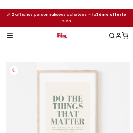
et
passer
au
🎉 2 affiches personnalisées achetées = la
3ème offerte
contenu
auto
Passer aux
informations
produits