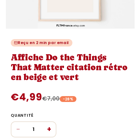
Ouvrir
le
média
Reçu en 2 min par email
1
dans
une
Affiche Do the Things
fenêtre
modale
That Matter citation rétro
en beige et vert
€4,99
€7,00
-28%
QUANTITÉ
−
+