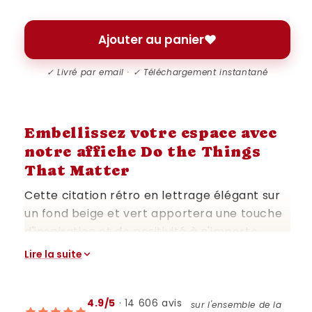
Ajouter au panier
✓ Livré par email · ✓ Téléchargement instantané
Embellissez votre espace avec
notre affiche Do the Things
That Matter
Cette citation rétro en lettrage élégant sur
un fond beige et vert apportera une touche
d'inspiration et de positivité à n'importe
quelle pièce de votre maison. L'impression de
Lire la suite
haute qualité donnera vie à cette œuvre
d'art minimaliste, parfaite pour compléter un
style boho ou épuré.
4.9/5
· 14 606 avis
sur l'ensemble de la