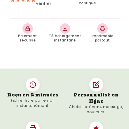
vérifiés
boutique
Fichier numérique haute résolution, prêt à
être imprimé chez vous ou dans un magasin
d'impression local. Idée de cadeau originale
pour vos proches, pour toute occasion
Paiement
Téléchargement
Imprimable
spéciale.
sécurisé
instantané
partout
Mettez en valeur ce message intemporel
dans votre espace de vie ou de travail et
trouvez l'inspiration chaque jour en faisant
les choses qui comptent vraiment.
Reçu en 2 minutes
Personnalisé en
Fichier livré par email
ligne
instantanément.
Choisis prénom, message,
couleurs.