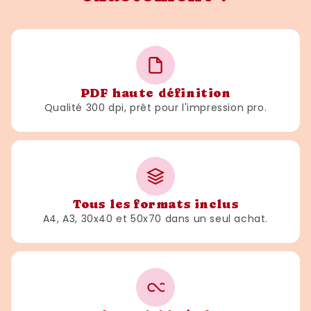
rendre hommage à votre papa de manière
originale et amusante. Téléchargez-la dès
maintenant pour offrir un cadeau unique qu’il
chérira à coup sûr !
Découvrez également d’autres
affiches
PDF haute définition
Qualité 300 dpi, prêt pour l'impression pro.
humoristiques et cadeaux personnalisés
pour papa
dans notre boutique
FLTMfrance
,
pour des surprises inoubliables et pleines
d’émotion !
Tous les formats inclus
A4, A3, 30x40 et 50x70 dans un seul achat.