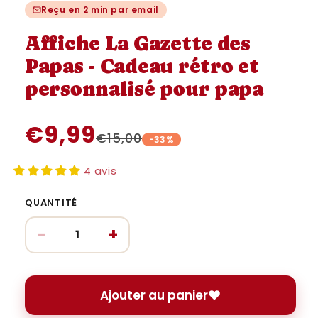
une
une
u
Reçu en 2 min par email
fenêtre
fenêtre
fe
modale
modale
m
Affiche La Gazette des
Papas - Cadeau rétro et
personnalisé pour papa
€9,99
€15,00
-33%
4 avis
QUANTITÉ
−
+
Ajouter au panier