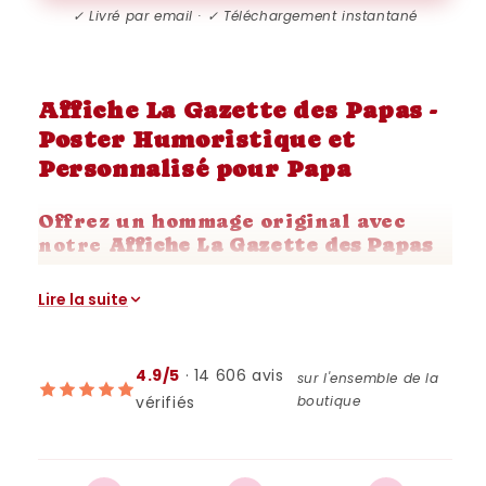
✓ Livré par email · ✓ Téléchargement instantané
Affiche La Gazette des Papas -
Poster Humoristique et
Personnalisé pour Papa
Offrez un hommage original avec
notre
Affiche La Gazette des Papas
Surprenez et amusez votre papa avec notre
Lire la suite
Affiche La Gazette des Papas
, un poster
humoristique et personnalisé qui met en
avant tout ce qui fait de lui un super-papa.
4.9/5
· 14 606 avis
sur l'ensemble de la
Inspirée des gazettes d’époque, cette
vérifiés
boutique
affiche au design rétro capture les moments
drôles, les anecdotes familiales, et les
petites histoires qui rendent votre père