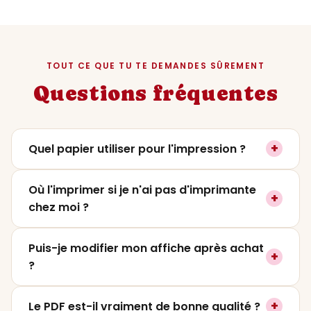
TOUT CE QUE TU TE DEMANDES SÛREMENT
Questions fréquentes
+
Quel papier utiliser pour l'impression ?
On recommande un papier mat ou satiné
Où l'imprimer si je n'ai pas d'imprimante
+
entre
200 et 250g
pour un rendu premium. Le
chez moi ?
papier photo lustré fonctionne aussi très
bien si tu veux plus de contraste. Évite le
Tu peux l'imprimer dans
n'importe quelle
Puis-je modifier mon affiche après achat
papier classique 80g qui ne rendra pas
+
imprimerie
(Pixum, CEWE, Photoweb,
?
justice aux couleurs.
Vistaprint) ou directement dans un magasin
photo (FNAC, Carrefour Photo). Il suffit de
Oui, et c'est gratuit ! Tu peux nous écrire
+
Le PDF est-il vraiment de bonne qualité ?