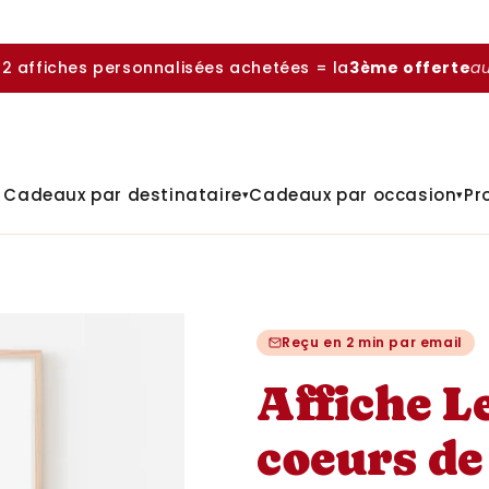
 2 affiches personnalisées achetées = la
3ème offerte
a

Cadeaux par destinataire
Cadeaux par occasion
Pr
▾
▾
Reçu en 2 min par email
Affiche Le
coeurs de