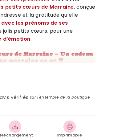
es petits cœurs de Marraine
, conçue
ndresse et la gratitude qu’elle
 avec les prénoms de ses
e jolis petits cœurs, pour une
ne d’émotion
.
cœurs de Marraine – Un cadeau
ne marraine en or 💖
aire, un baptême, Noël ou
e merci
, cette affiche est un
souvenir
hérir et afficher avec fierté.
avis vérifiés
sur l'ensemble de la boutique
imprimer – Téléchargement
ette affiche "Les petits cœurs
éléchargement
Imprimable