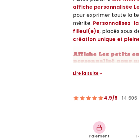
affiche personnalisée L
pour exprimer toute la te
mérite.
Personnalisez-la
filleul(e)s
, placés sous d
création unique et plei
Affiche Les petits 
personnalisé pour u
Idéale pour un annivers
Lire la suite
simplement pour lui dir
précieux
qu’elle pourra c
4.9/5
· 14 606 
📩
Produit numérique à 
immédiat après achat.
🎁
Pourquoi choisir c
de Marraine" ?
Paiement
T