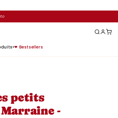
uto
oduits
❤ Bestsellers
▾
s petits
 Marraine -