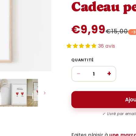
Cadeau pe
€9,99
€15,00
-
36 avis
QUANTITÉ
−
+
Ajou
✓ Livré par emai
Faites plaisir à
une marra