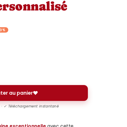
rsonnalisé
33%
ter au panier
l · ✓ Téléchargement instantané
ine exceptionnelle
avec cette