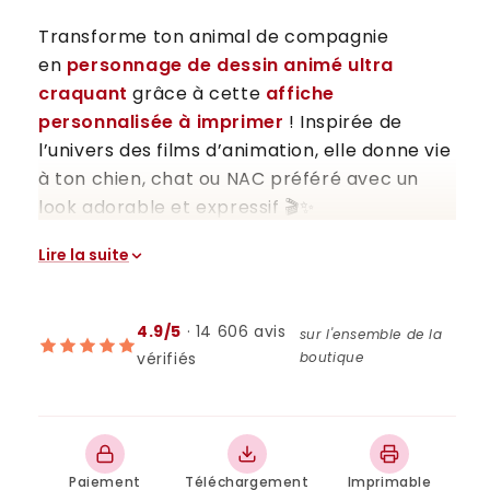
Transforme ton animal de compagnie
en
personnage de dessin animé ultra
craquant
grâce à cette
affiche
personnalisée à imprimer
! Inspirée de
l’univers des films d’animation, elle donne vie
à ton chien, chat ou NAC préféré avec un
look adorable et expressif 🎬✨
Un cadeau plein de tendresse, une déco
Lire la suite
unique et un souvenir à garder toute une vie
💕
4.9/5
· 14 606 avis
sur l'ensemble de la
vérifiés
boutique
🎨 Un portrait façon cartoon
pour ton fidèle compagnon à
imprimer
Grâce à une
photo de ton animal
, notre
Paiement
Téléchargement
Imprimable