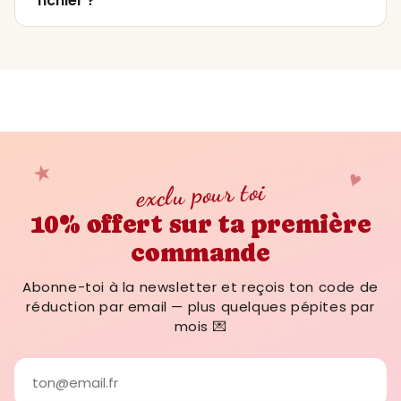
fichier ?
version corrigée par email dans la journée.
imprimer jusqu'au format 50x70 cm sans
aucune perte de qualité.
Le PDF arrive dans ta boîte email
en 2
minutes maximum
, automatiquement, dès
la validation du paiement. Si tu ne le vois
pas, vérifie tes spams ou écris-nous : on
répond dans l'heure (jours ouvrés).
★
♥
exclu pour toi
10% offert sur ta première
commande
Abonne-toi à la newsletter et reçois ton code de
réduction par email — plus quelques pépites par
mois 💌