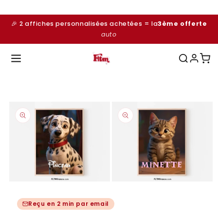
et
passer
au
🎉 2 affiches personnalisées achetées = la
3ème offerte
contenu
auto
Passer aux
informations
produits
Ouvrir
Ouvrir
le
le
média
média
Reçu en 2 min par email
1
2
dans
dans