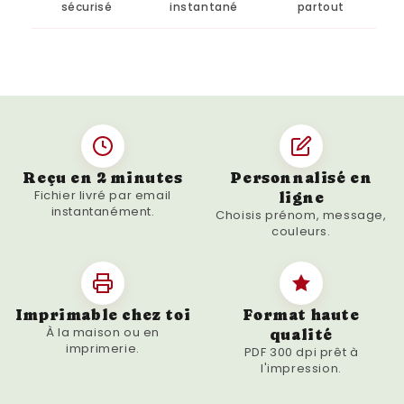
studio crée un
portrait illustré dans le style
sécurisé
instantané
partout
des dessins animés modernes
: grands yeux
expressifs, textures douces, fond immersif…
Le tout dans un format prêt à imprimer.
Tu peux personnaliser :
Le
prénom de ton animal
Le
style d’écriture ou la couleur du texte
Reçu en 2 minutes
Personnalisé en
Fichier livré par email
ligne
Le
fond ou le décor
(neutre ou ambiance
instantanément.
Choisis prénom, message,
spécifique)
couleurs.
Et bien sûr, fournir une
photo nette de
ton animal préféré
📸
Imprimable chez toi
Format haute
🖼️ Une affiche à exposer ou à
À la maison ou en
qualité
offrir
imprimerie.
PDF 300 dpi prêt à
l'impression.
Cette
affiche portrait dessin animé
est
parfaite pour :