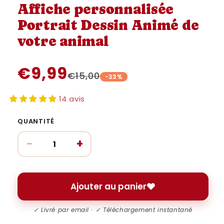
une
une
Affiche personnalisée
fenêtre
fenêtre
modale
modale
Portrait Dessin Animé de
votre animal
€9,99
€15,00
-33%
14 avis
QUANTITÉ
−
+
Ajouter au panier
✓ Livré par email · ✓ Téléchargement instantané