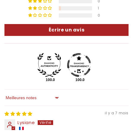
0
1
0
Écrire un avis
100.0
100.0
Sort by
il y a 7 mois
Lysiane