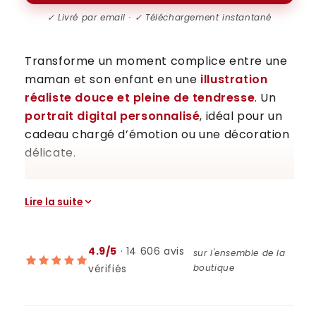
✓ Livré par email · ✓ Téléchargement instantané
Transforme un moment complice entre une
maman et son enfant en une
illustration
réaliste douce et pleine de tendresse
. Un
portrait digital personnalisé
, idéal pour un
cadeau chargé d’émotion ou une décoration
délicate.
👩👧👦 Affiche personnalisée
Lire la suite
dessin réaliste maman et
enfant – Portrait digital à
imprimer, une illustration qui
4.9/5
· 14 606 avis
sur l'ensemble de la
capture la magie du lien mère-
vérifiés
boutique
enfant
Qu’il s’agisse d’un câlin, d’un regard, d’une