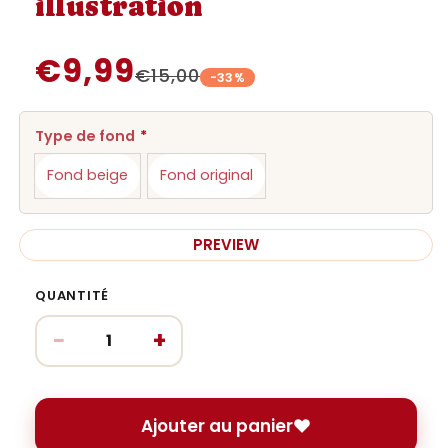
illustration
€9,99
€15,00
-33%
Type de fond
*
Fond beige
Fond original
PREVIEW
QUANTITÉ
−
+
Ajouter au panier