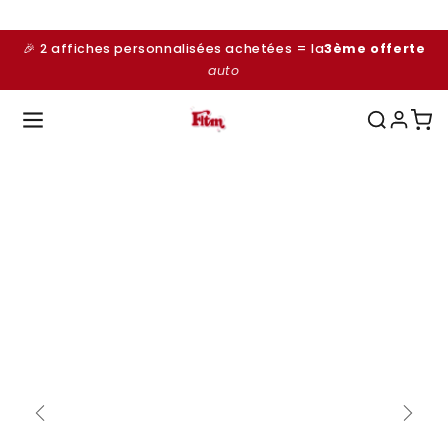
et
passer
au
🎉 2 affiches personnalisées achetées = la
3ème offerte
contenu
auto