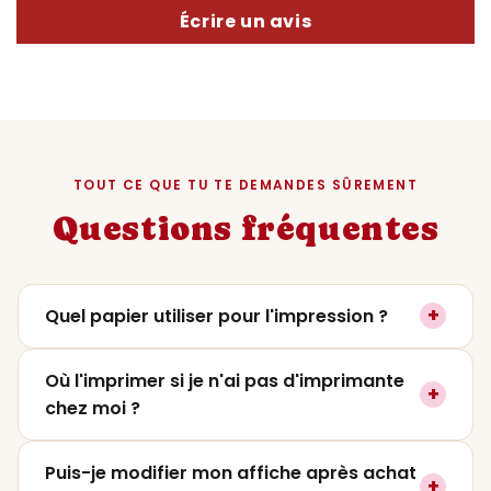
Écrire un avis
TOUT CE QUE TU TE DEMANDES SÛREMENT
Questions fréquentes
+
Quel papier utiliser pour l'impression ?
On recommande un papier mat ou satiné
Où l'imprimer si je n'ai pas d'imprimante
+
entre
200 et 250g
pour un rendu premium. Le
chez moi ?
papier photo lustré fonctionne aussi très
bien si tu veux plus de contraste. Évite le
Tu peux l'imprimer dans
n'importe quelle
Puis-je modifier mon affiche après achat
papier classique 80g qui ne rendra pas
+