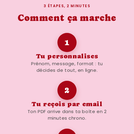
symbolique
(30 ans)
3 ÉTAPES, 2 MINUTES
Pour une
décoration murale vintage /
Comment ça marche
pop
Pour un
souvenir générationnel fort
1
🎈 Pour quelles occasions ?
Tu personnalises
Anniversaire (année de naissance 1995)
Prénom, message, format : tu
Cadeau souvenir
décides de tout, en ligne.
Décoration rétro années 90
Clin d’œil générationnel
2
Cadeau original et intemporel
Tu reçois par email
❤️ Pourquoi choisir une affiche
Ton PDF arrive dans ta boîte en 2
FLTM ?
minutes chrono.
Design
élégant et intemporel