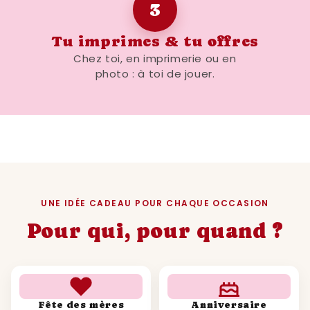
3
Contenu culturel et historique soigné
Téléchargement immédiat par email
Tu imprimes & tu offres
Facile à offrir, facile à imprimer
Chez toi, en imprimerie ou en
photo : à toi de jouer.
Un objet déco qui raconte une année
culte des années 90
👉
Ajoute dès maintenant cette affiche
rétrospective année 1995 à ton panier
et
fais revivre toute la nostalgie des années 90
à travers une création unique et pleine de
souvenirs.
UNE IDÉE CADEAU POUR CHAQUE OCCASION
Pour qui, pour quand ?
Fête des mères
Anniversaire