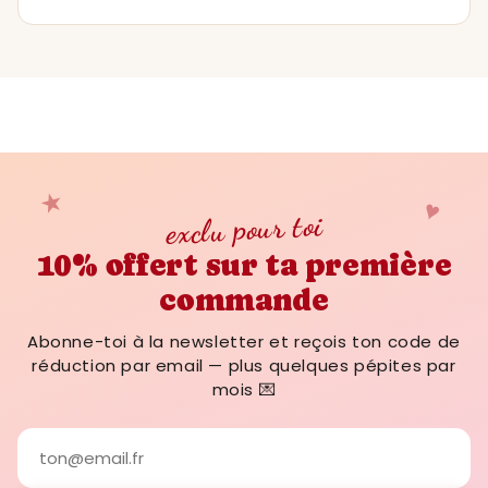
version corrigée par email dans la journée.
imprimer jusqu'au format 50x70 cm sans
aucune perte de qualité.
Le PDF arrive dans ta boîte email
en 2
minutes maximum
, automatiquement, dès
la validation du paiement. Si tu ne le vois
pas, vérifie tes spams ou écris-nous : on
répond dans l'heure (jours ouvrés).
★
♥
exclu pour toi
10% offert sur ta première
commande
Abonne-toi à la newsletter et reçois ton code de
réduction par email — plus quelques pépites par
mois 💌