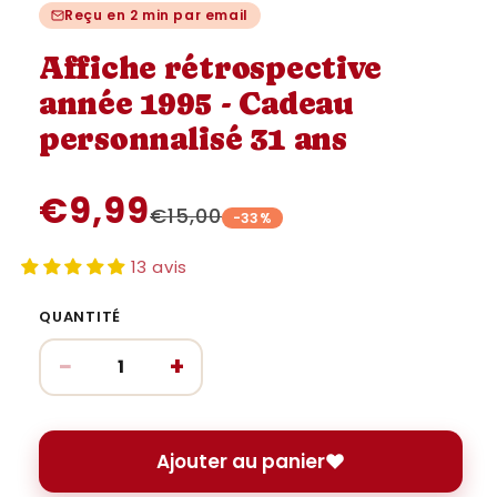
une
une
u
Reçu en 2 min par email
fenêtre
fenêtre
fe
modale
modale
m
Affiche rétrospective
année 1995 - Cadeau
personnalisé 31 ans
€9,99
€15,00
-33%
13 avis
QUANTITÉ
−
+
Ajouter au panier