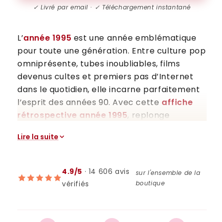
✓ Livré par email · ✓ Téléchargement instantané
L’
année 1995
est une année emblématique
pour toute une génération. Entre culture pop
omniprésente, tubes inoubliables, films
devenus cultes et premiers pas d’Internet
dans le quotidien, elle incarne parfaitement
l’esprit des années 90. Avec cette
affiche
rétrospective année 1995
, replonge
instantanément dans cette époque
Lire la suite
marquante grâce à une création élégante,
inspirée de la une d’un journal.
4.9/5
· 14 606 avis
Cette affiche met en lumière les
faits
sur l'ensemble de la
vérifiés
boutique
marquants de l’année 1995
, les références
culturelles incontournables et le contexte
sociétal qui ont façonné une génération