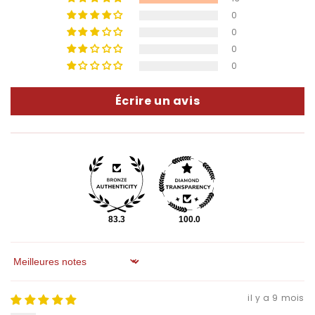
0
0
0
0
Écrire un avis
83.3
100.0
Sort by
il y a 9 mois