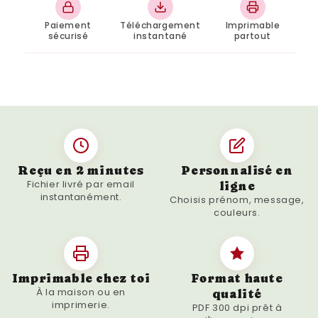
entière. Un véritable
voyage dans le temps
,
à la fois décoratif, nostalgique et chargé de
Paiement
Téléchargement
Imprimable
sécurisé
instantané
partout
souvenirs.
✨ Une affiche au style rétro
90’s, moderne et intemporel
Cette affiche rétrospective 1995 adopte un
design type journal
, sobre et impactant,
parfaitement adapté à l’esthétique des
Reçu en 2 minutes
Personnalisé en
années 90 :
Fichier livré par email
ligne
instantanément.
Choisis prénom, message,
Mise en avant des
événements
couleurs.
marquants de l’année 1995
Références culturelles, musicales et
cinématographiques emblématiques
Imprimable chez toi
Format haute
Typographies rétro pour un rendu
À la maison ou en
qualité
imprimerie.
authentique
PDF 300 dpi prêt à