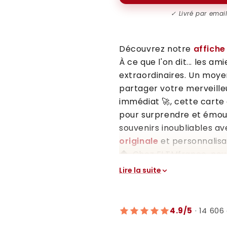
✓ Livré par emai
Découvrez notre
affich
À ce que l'on dit... les 
extraordinaires. Un moyen
partager votre merveille
immédiat 🚀, cette carte
pour surprendre et émou
souvenirs inoubliables a
originale
et personnalisab
🏠. Chez FLTMfrance, no
des posters de haute qua
Lire la suite
rendre vos moments impo
cherchez plus, vous avez
annoncer l'arrivée de vot
4.9/5
· 14 606 
meilleure amie, une tata i