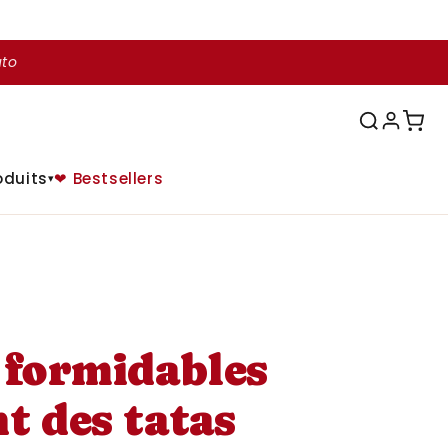
uto
oduits
❤ Bestsellers
▾
 formidables
t des tatas