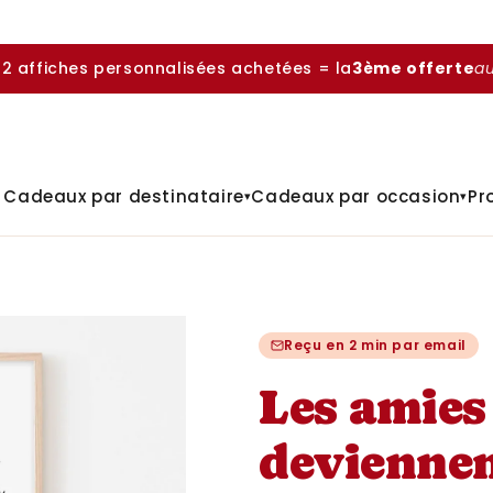
 2 affiches personnalisées achetées = la
3ème offerte
a

Cadeaux par destinataire
Cadeaux par occasion
Pr
▾
▾
Reçu en 2 min par email
Les amies
deviennen