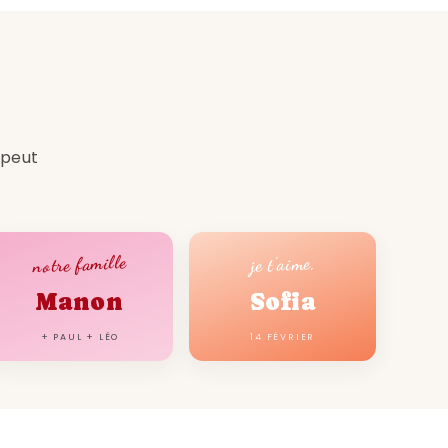
 peut
notre famille
je t'aime,
Manon
Sofia
+ PAUL + LÉO
14 FÉVRIER