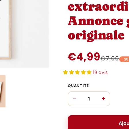
extraordi
Annonce 
originale
€4,99
€7,00
-2
19 avis
QUANTITÉ
−
+
Ajou