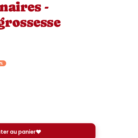
naires -
grossesse
8%
ter au panier