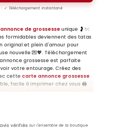
l · ✓ Téléchargement instantané
e annonce de grossesse
unique 🤰✨:
amies formidables deviennent des tatas
 original et plein d'amour pour
use nouvelle 💌💖. Téléchargement
 annonce grossesse est parfaite
voir votre entourage. Créez des
vec cette
carte annonce grossesse
le, facile à imprimer chez vous 🖨️
us sommes fiers de vous proposer
lité, conçus avec amour 💕, pour
rtants encore plus spéciaux. Ne
 trouvé le moyen idéal pour
re petit trésor et faire de votre
avis vérifiés
sur l'ensemble de la boutique
noubliable 🌟.