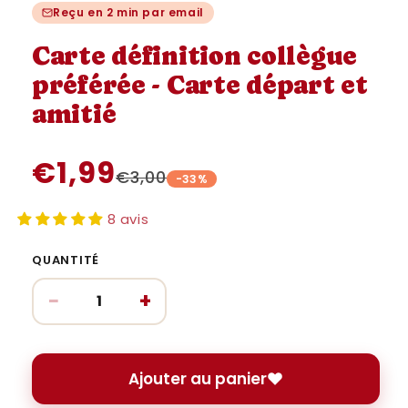
une
une
u
Reçu en 2 min par email
fenêtre
fenêtre
fe
modale
modale
m
Carte définition collègue
préférée - Carte départ et
amitié
€1,99
€3,00
-33%
8 avis
QUANTITÉ
−
+
Ajouter au panier