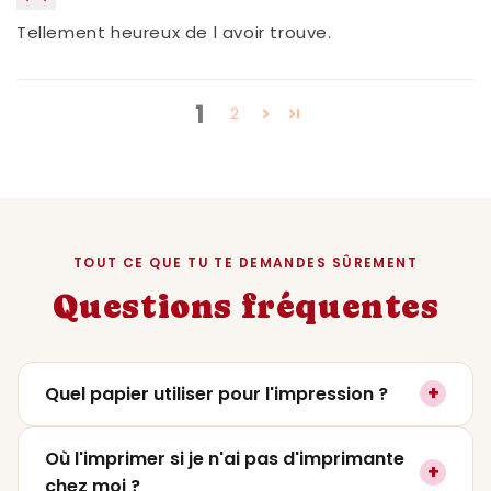
Tellement heureux de l avoir trouve.
1
2
TOUT CE QUE TU TE DEMANDES SÛREMENT
Questions fréquentes
+
Quel papier utiliser pour l'impression ?
On recommande un papier mat ou satiné
Où l'imprimer si je n'ai pas d'imprimante
+
entre
200 et 250g
pour un rendu premium. Le
chez moi ?