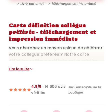
✓ Livré par email · ✓ Téléchargement instantané
Carte définition collègue
préférée - téléchargement et
impression immédiats
Vous cherchez un moyen unique de célébrer
votre collègue préférée ? Notre carte
définition collègue préférée est la solution
parfaite. Téléchargeable immédiatement et
Lire la suite
facilement personnalisable après
impression, cette carte est idéale pour
toutes les occasions. Disponible en format
4.9/5
· 14 606 avis
sur l'ensemble de la
vérifiés
boutique
A5 et adaptable à d'autres formats comme
A6, A4, A3, et A2, elle est prête à être
imprimée et personnalisée selon vos