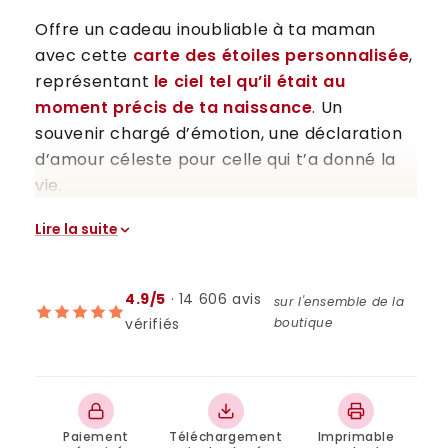
Offre un cadeau inoubliable à ta maman
avec cette
carte des étoiles personnalisée
,
représentant
le ciel tel qu’il était au
moment précis de ta naissance
. Un
souvenir chargé d’émotion, une déclaration
d’amour céleste pour celle qui t’a donné la
vie.
Lire la suite
🌟 Carte des étoiles
personnalisée – Le jour où tu
es devenue ma maman
4.9/5
· 14 606 avis
sur l'ensemble de la
vérifiés
boutique
💫 Un ciel unique pour un moment
unique
Carte du ciel reconstituée à partir de la
date, de l’heure et du lieu de naissance
Paiement
Téléchargement
Imprimable