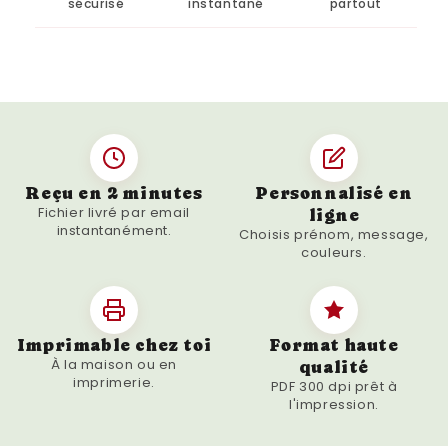
Affiche personnalisée avec :
sécurisé
instantané
partout
La mention
"Le jour où tu es devenue
ma maman"
Le
prénom de l’enfant
La
date et le lieu de naissance
Un
petit mot doux
, citation ou
message personnel (facultatif)
Reçu en 2 minutes
Personnalisé en
Fichier livré par email
ligne
instantanément.
Représentation réaliste
des étoiles,
Choisis prénom, message,
couleurs.
constellations, lune et planètes visibles ce
jour-là
🎁 Un cadeau parfait pour :
Imprimable chez toi
Format haute
À la maison ou en
La
Fête des Mères
qualité
imprimerie.
PDF 300 dpi prêt à
Un
anniversaire de maman
l'impression.
Une
surprise après une naissance