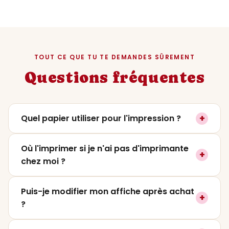
TOUT CE QUE TU TE DEMANDES SÛREMENT
Questions fréquentes
+
Quel papier utiliser pour l'impression ?
On recommande un papier mat ou satiné
Où l'imprimer si je n'ai pas d'imprimante
+
entre
200 et 250g
pour un rendu premium. Le
chez moi ?
papier photo lustré fonctionne aussi très
bien si tu veux plus de contraste. Évite le
Tu peux l'imprimer dans
n'importe quelle
Puis-je modifier mon affiche après achat
papier classique 80g qui ne rendra pas
+
imprimerie
(Pixum, CEWE, Photoweb,
?
justice aux couleurs.
Vistaprint) ou directement dans un magasin
photo (FNAC, Carrefour Photo). Il suffit de