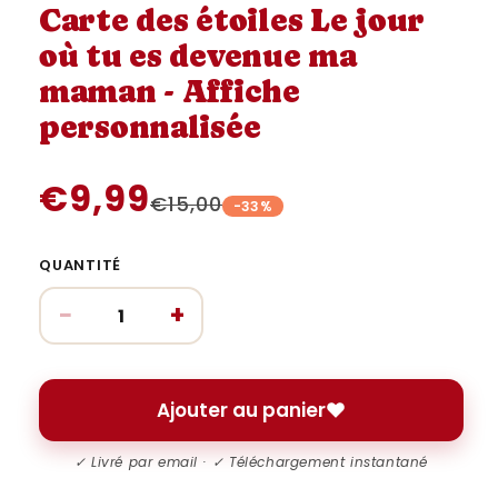
une
une
Carte des étoiles Le jour
fenêtre
fenêtre
modale
modale
où tu es devenue ma
maman - Affiche
personnalisée
€9,99
€15,00
-33%
QUANTITÉ
−
+
Ajouter au panier
✓ Livré par email · ✓ Téléchargement instantané