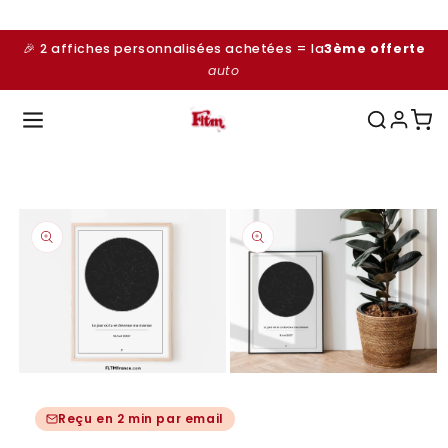
et
passer
au
🎉 2 affiches personnalisées achetées = la
3ème offerte
contenu
auto
Passer aux
informations
produits
Ouvrir
Ouvrir
le
le
média
média
Reçu en 2 min par email
1
2
dans
dans