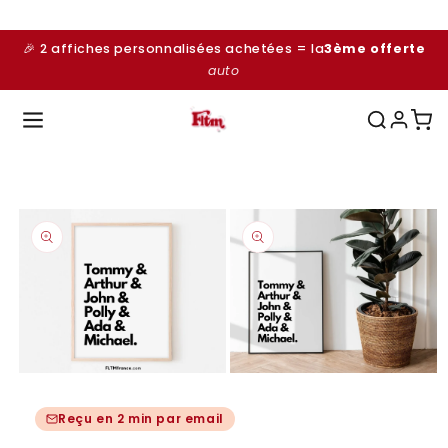
et
passer
au
🎉 2 affiches personnalisées achetées = la
3ème offerte
contenu
auto
Passer aux
informations
produits
Ouvrir
Ouvrir
le
le
média
média
Reçu en 2 min par email
1
2
dans
dans