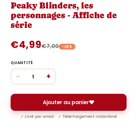
une
une
Peaky Blinders, les
fenêtre
fenêtre
modale
modale
personnages - Affiche de
série
€4,99
€7,00
-28%
QUANTITÉ
−
+
Ajouter au panier
✓ Livré par email · ✓ Téléchargement instantané