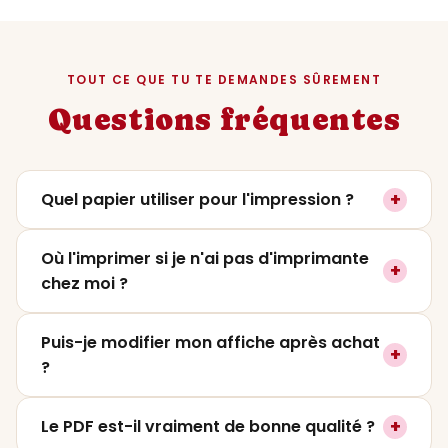
TOUT CE QUE TU TE DEMANDES SÛREMENT
Questions fréquentes
+
Quel papier utiliser pour l'impression ?
On recommande un papier mat ou satiné
Où l'imprimer si je n'ai pas d'imprimante
+
entre
200 et 250g
pour un rendu premium. Le
chez moi ?
papier photo lustré fonctionne aussi très
bien si tu veux plus de contraste. Évite le
Tu peux l'imprimer dans
n'importe quelle
Puis-je modifier mon affiche après achat
papier classique 80g qui ne rendra pas
+
imprimerie
(Pixum, CEWE, Photoweb,
?
justice aux couleurs.
Vistaprint) ou directement dans un magasin
photo (FNAC, Carrefour Photo). Il suffit de
Oui, et c'est gratuit ! Tu peux nous écrire
+
Le PDF est-il vraiment de bonne qualité ?
leur transmettre le PDF par email ou clé USB.
dans les
30 jours
qui suivent ton achat pour