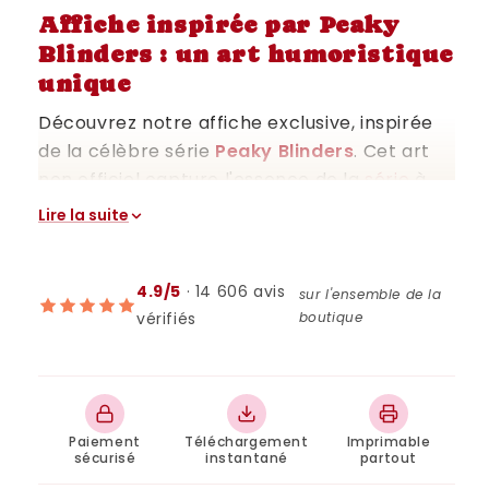
Affiche inspirée par Peaky
Blinders : un art humoristique
unique
Découvrez notre affiche exclusive, inspirée
de la célèbre série
Peaky Blinders
. Cet art
non officiel capture l'essence de la
série
à
travers une approche humoristique et
Lire la suite
originale. Conçu pour les fans et les
amateurs d'art, ce poster représente une
excellente manière d'ajouter une touche de
4.9/5
· 14 606 avis
sur l'ensemble de la
vérifiés
boutique
créativité et de style à votre espace
personnel ou de travail.
Qualité et Adaptabilité des Formats
Notre affiche est disponible en différents
Paiement
Téléchargement
Imprimable
sécurisé
instantané
partout
formats pour s'adapter parfaitement à vos