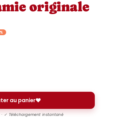
amie originale
8%
ter au panier
l · ✓ Téléchargement instantané