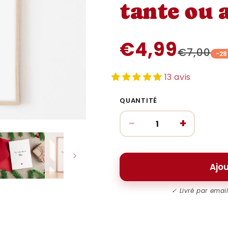
tante ou 
€4,99
€7,00
-2
13 avis
QUANTITÉ
−
+
Ajou
✓ Livré par emai