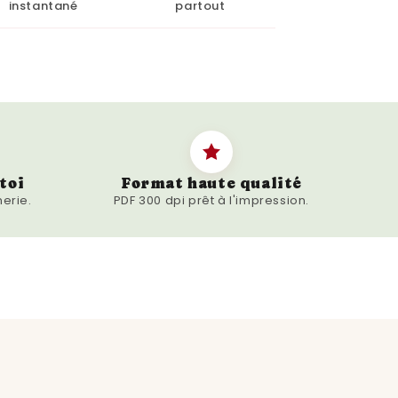
instantané
partout
ce pour qu'elle soit aussi unique
partagez.
lement un article, c'est une
Idéale pour des annonces de
de naissance, ou simplement pour
uture tata.
toi
Format haute qualité
erie.
PDF 300 dpi prêt à l'impression.