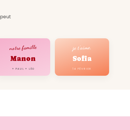
 peut
notre famille
je t'aime,
Manon
Sofia
+ PAUL + LÉO
14 FÉVRIER