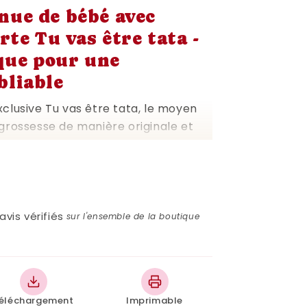
nue de bébé avec
rte Tu vas être tata -
que pour une
bliable
clusive Tu vas être tata, le moyen
grossesse de manière originale et
créer un souvenir mémorable, cette
ple message, c'est un cadeau pour
er la joie de l'arrivée imminente d'un
e manière unique et affectueuse de
uvelle avec une future tata.
avis vérifiés
sur l'ensemble de la boutique
avec soin et amour, garantissant
négalés. Son design élégant et ses
nt un ajout parfait à tout album de
Imprimable à la maison, vous pouvez
éléchargement
Imprimable