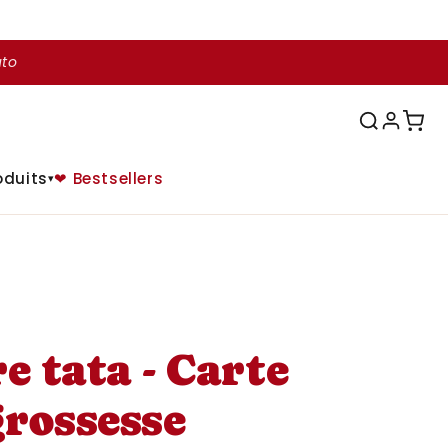
uto
oduits
❤ Bestsellers
▾
e tata - Carte
rossesse