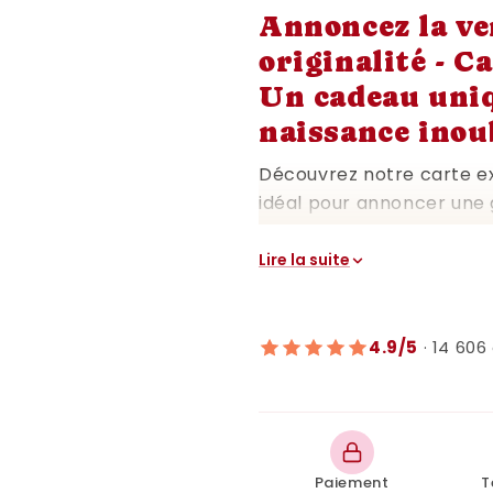
Annoncez la ve
originalité - Ca
Un cadeau uni
naissance inou
Découvrez notre carte ex
idéal pour annoncer une 
touchante. Conçue pour 
carte est plus qu'un sim
Lire la suite
l'âme. Parfait pour partag
bébé, cette carte est un
partager cette grande no
4.9/5
· 14 606 
Chaque carte est conçue 
une qualité et un style i
couleurs apaisantes en fo
famille ou cadre photo. 
Paiement
T