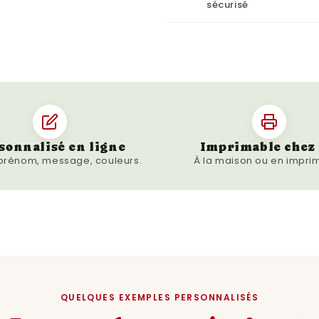
sécurisé
personnaliser votre annon
que le moment que vous 
Cette carte n'est pas seu
expérience inoubliable. 
grossesse, des cadeaux 
surprendre et ravir une f
sonnalisé en ligne
Imprimable chez 
 prénom, message, couleurs.
À la maison ou en imprim
QUELQUES EXEMPLES PERSONNALISÉS