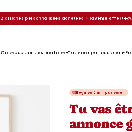
 2 affiches personnalisées achetées = la
3ème offerte
a

Cadeaux par destinataire
Cadeaux par occasion
Pr
▾
▾
Reçu en 2 min par email
Tu vas êtr
annonce g