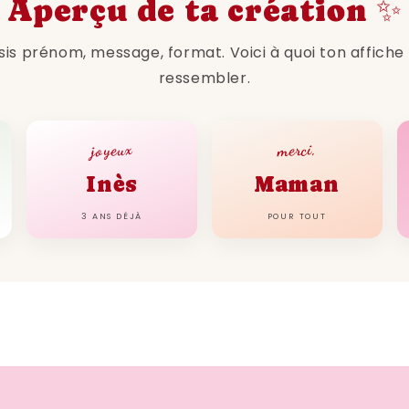
Aperçu de ta création ✨
sis prénom, message, format. Voici à quoi ton affiche
ressembler.
joyeux
merci,
Inès
Maman
3 ANS DÉJÀ
POUR TOUT