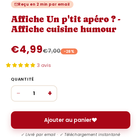
une
une
u
Reçu en 2 min par email
fenêtre
fenêtre
fe
modale
modale
m
Affiche Un p'tit apéro ? -
Affiche cuisine humour
€4,99
€7,00
-28%
3 avis
QUANTITÉ
−
+
Ajouter au panier
✓ Livré par email · ✓ Téléchargement instantané