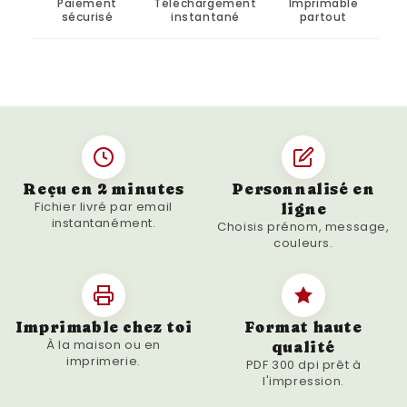
Paiement
Téléchargement
Imprimable
sécurisé
instantané
partout
accueillante à votre espace culinaire avec
cette œuvre d'art unique.
Reçu en 2 minutes
Personnalisé en
Fichier livré par email
ligne
instantanément.
Choisis prénom, message,
couleurs.
Imprimable chez toi
Format haute
À la maison ou en
qualité
imprimerie.
PDF 300 dpi prêt à
l'impression.