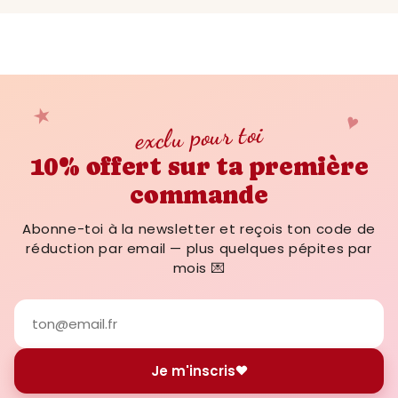
minutes maximum
, automatiquement, dès
la validation du paiement. Si tu ne le vois
pas, vérifie tes spams ou écris-nous : on
répond dans l'heure (jours ouvrés).
★
♥
exclu pour toi
10% offert sur ta première
commande
Abonne-toi à la newsletter et reçois ton code de
réduction par email — plus quelques pépites par
mois 💌
Je m'inscris