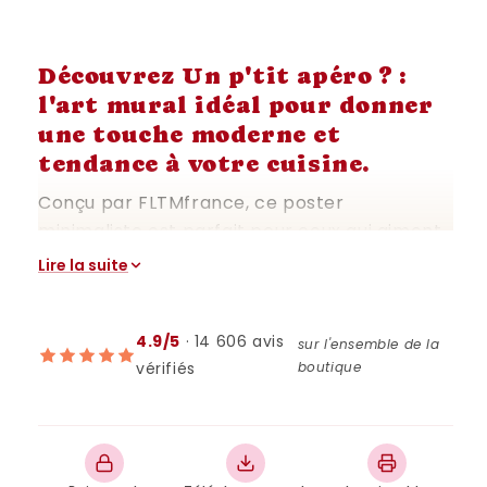
Découvrez Un p'tit apéro ? :
l'art mural idéal pour donner
une touche moderne et
tendance à votre cuisine.
Conçu par FLTMfrance, ce poster
minimaliste est parfait pour ceux qui aiment
l'élégance et la simplicité. Son design épuré,
Lire la suite
mettant en avant le thème convivial de
l'apéritif, s'intègre harmonieusement dans
4.9/5
· 14 606 avis
toute cuisine, qu'elle soit contemporaine ou
sur l'ensemble de la
vérifiés
boutique
traditionnelle. Imprimable à la maison, cette
affiche est non seulement pratique mais
également une excellente idée cadeau pour
les amateurs de décoration d'intérieur.
Apportez une ambiance chaleureuse et