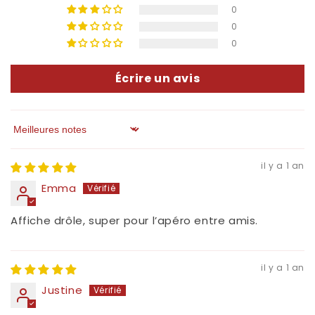
0
0
0
Écrire un avis
Sort by
il y a 1 an
Emma
Affiche drôle, super pour l’apéro entre amis.
il y a 1 an
Justine