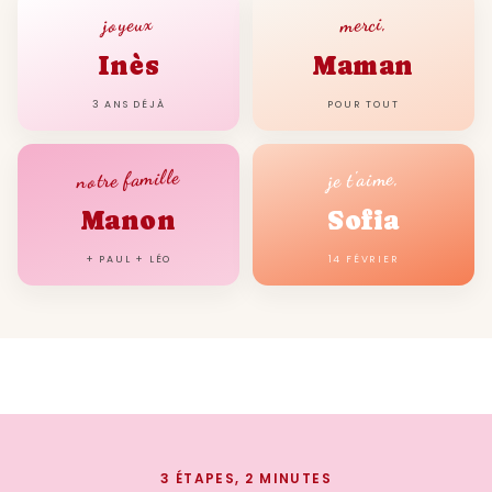
joyeux
merci,
Inès
Maman
3 ANS DÉJÀ
POUR TOUT
notre famille
je t'aime,
Manon
Sofia
+ PAUL + LÉO
14 FÉVRIER
3 ÉTAPES, 2 MINUTES